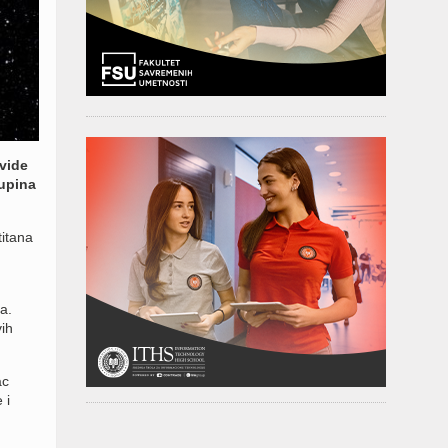
vide
kupina
titana
a.
ih
ac
 i