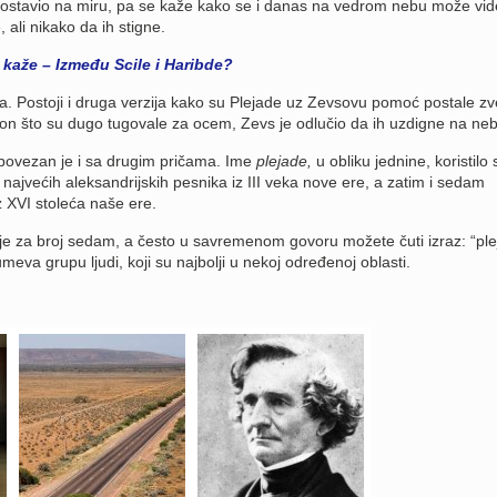
je ostavio na miru, pa se kaže kako se i danas na vedrom nebu može vide
 ali nikako da ih stigne.
kaže – Između Scile i Haribde?
ma. Postoji i druga verzija kako su Plejade uz Zevsovu pomoć postale z
kon što su dugo tugovale za ocem, Zevs je odlučio da ih uzdigne na neb
 povezan je i sa drugim pričama. Ime
plejade,
u obliku jednine, koristilo 
ajvećih aleksandrijskih pesnika iz III veka nove ere, a zatim i sedam
z XVI stoleća naše ere.
je za broj sedam, a često u savremenom govoru možete čuti izraz: “pl
meva grupu ljudi, koji su najbolji u nekoj određenoj oblasti.