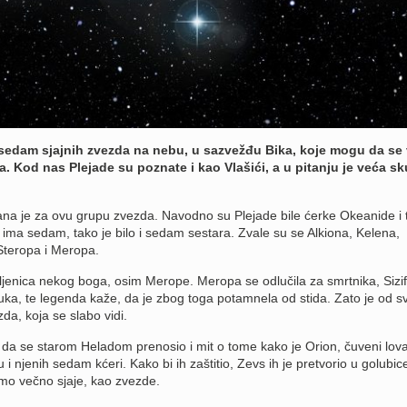
 sedam sjajnih zvezda na nebu, u sazvežđu Bika, koje mogu da se 
. Kod nas Plejade su poznate i kao Vlašići, a u pitanju je veća s
na je za ovu grupu zvezda. Navodno su Plejade bile ćerke Okeanide i 
 ima sedam, tako je bilo i sedam sestara. Zvale su se Alkiona, Kelena,
 Steropa i Meropa.
miljenica nekog boga, osim Merope. Meropa se odlučila za smrtnika, Sizif
uka, te legenda kaže, da je zbog toga potamnela od stida. Zato je od sv
da, koja se slabo vidi.
da se starom Heladom prenosio i mit o tome kako je Orion, čuveni lov
i njenih sedam kćeri. Kako bi ih zaštitio, Zevs ih je pretvorio u golubice
mo večno sjaje, kao zvezde.