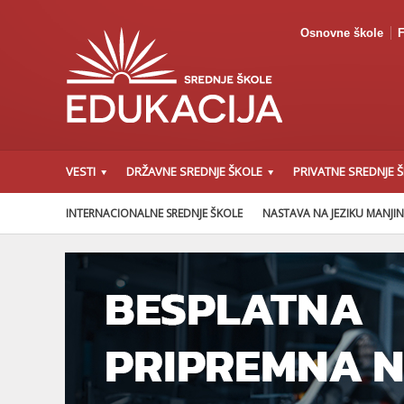
Osnovne škole
F
VESTI
DRŽAVNE SREDNJE ŠKOLE
PRIVATNE SREDNJE 
INTERNACIONALNE SREDNJE ŠKOLE
NASTAVA NA JEZIKU MANJI