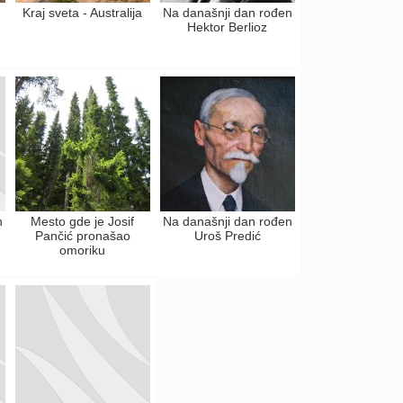
Kraj sveta - Australija
Na današnji dan rođen
Hektor Berlioz
n
Mesto gde je Josif
Na današnji dan rođen
Pančić pronašao
Uroš Predić
omoriku