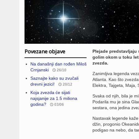
Povezane objave
Plejade predstavljaju
golim okom u toku leta
zvezda.
Na današnji dan rođen Miloš
Crnjanski
26/10
Zanimljiva legenda veza
Saznajte kako su zvučali
Atlanta. Kao što zvezda
drevni jezici!
20/12
Elektra, Tajgeta, Maja,
Koja zvezda će sijati
Svaka od njih, bila je 
najsjanije za 1.5 miliona
Podarila mu je sina Gla
godina?
03/06
sestara, ona jedina zvez
Nastavak legende kaže 
džin, progonio Okeanidu 
podigao na nebo, da ta