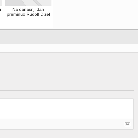
i
Na današnji dan
preminuo Rudolf Dizel