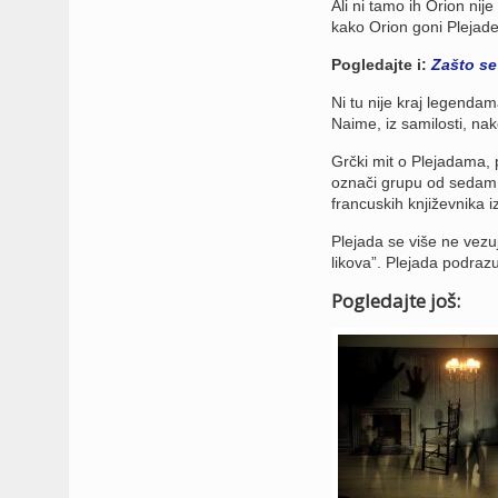
Ali ni tamo ih Orion ni
kako Orion goni Plejade,
Pogledajte i:
Zašto se 
Ni tu nije kraj legenda
Naime, iz samilosti, na
Grčki mit o Plejadama,
označi grupu od sedam n
francuskih književnika i
Plejada se više ne vezu
likova”. Plejada podrazu
Pogledajte još: