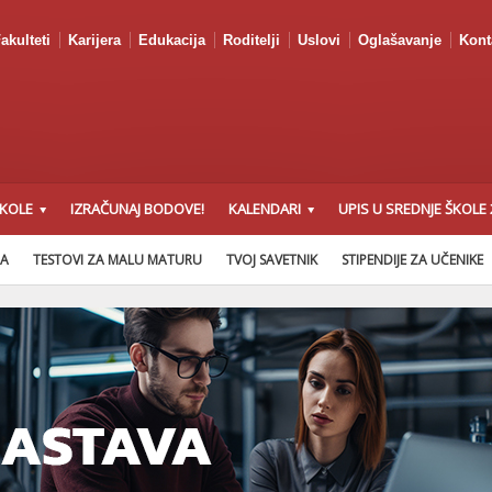
akulteti
Karijera
Edukacija
Roditelji
Uslovi
Oglašavanje
Kont
ŠKOLE
IZRAČUNAJ BODOVE!
KALENDARI
UPIS U SREDNJE ŠKOLE 
NA
TESTOVI ZA MALU MATURU
TVOJ SAVETNIK
STIPENDIJE ZA UČENIKE