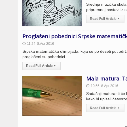
Srednja muzička škola 
pripremnoj nastavi iz s
Read Full Article
▸
Proglašeni pobednici Srpske matematičk
11:24, 8.Apr 2016
🕔
Srpska matematička olimpijada, koja se po deseti put održ
proglašeni su pobednici.
Read Full Article
▸
Mala matura: T
10:55, 8.Apr 2016
🕔
Sadašnji maturanti će 
kako bi upisali četvorog
Read Full Article
▸