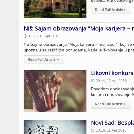
učenica Karlovačke gim
Read Full Article
▸
Niš: Sajam obrazovanja “Moja karijera – 
15:20, 13.Apr 2016
🕔
Na Sajmu obrazovanja “Moja karijera – moj izbor”, koji se od
upoznaju sa različitim ponudama, kada je školovanje u pit
Read Full Article
▸
Likovni konkurs
09:44, 12.Apr 2016
🕔
Povodom obeležavanja 
kulturu i obrazovanje 
Read Full Article
▸
Novi Sad: Bespl
10:16, 11.Apr 2016
🕔