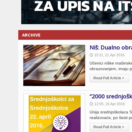
ARCHIVE
Niš: Dualno ob
15:11, 21.Apr 2016
🕔
Učenici niške mašinsk
obrazovanjem, imaju pr
Read Full Article
▸
“2000 srednjoško
12:05, 19.Apr 2016
🕔
Unija srednjoškolaca S
realizovaće, po šesti p
Read Full Article
▸