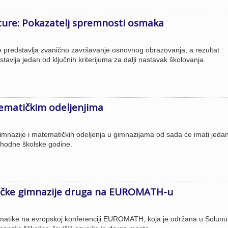
ure: Pokazatelj spremnosti osmaka
 predstavlja zvanično završavanje osnovnog obrazovanja, a rezultat
tavlja jedan od ključnih kriterijuma za dalji nastavak školovanja.
tematičkim odeljenjima
mnazije i matematičkih odeljenja u gimnazijama od sada će imati jeda
thodne školske godine.
ačke gimnazije druga na EUROMATH-u
matike na evropskoj konferenciji EUROMATH, koja je održana u Solunu