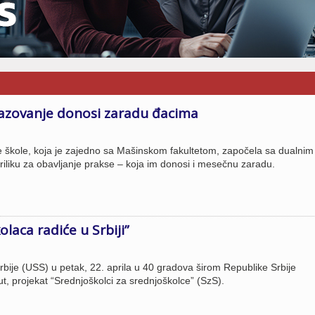
razovanje donosi zaradu đacima
e škole, koja je zajedno sa Mašinskom fakultetom, započela sa dualnim
iliku za obavljanje prakse – koja im donosi i mesečnu zaradu.
laca radiće u Srbiji”
rbije (USS) u petak, 22. aprila u 40 gradova širom Republike Srbije
ut, projekat “Srednjoškolci za srednjoškolce” (SzS).