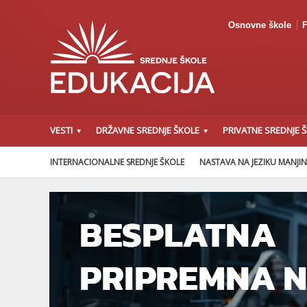
Osnovne škole
F
VESTI
DRŽAVNE SREDNJE ŠKOLE
PRIVATNE SREDNJE 
INTERNACIONALNE SREDNJE ŠKOLE
NASTAVA NA JEZIKU MANJI