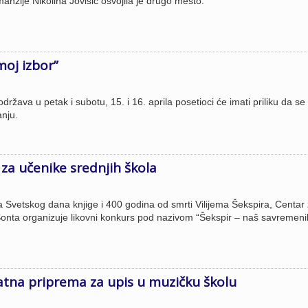
anzije Nikolina Jovišić osvojila je drugo mesto.
moj izbor”
ržava u petak i subotu, 15. i 16. aprila posetioci će imati priliku da se
anju.
 za učenike srednjih škola
Svetskog dana knjige i 400 godina od smrti Vilijema Šekspira, Centar
Sonta organizuje likovni konkurs pod nazivom “Šekspir – naš savremeni
atna priprema za upis u muzičku školu