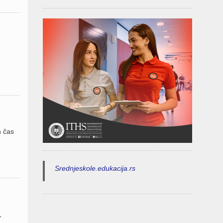
n čas
Srednjeskole.edukacija.rs
,