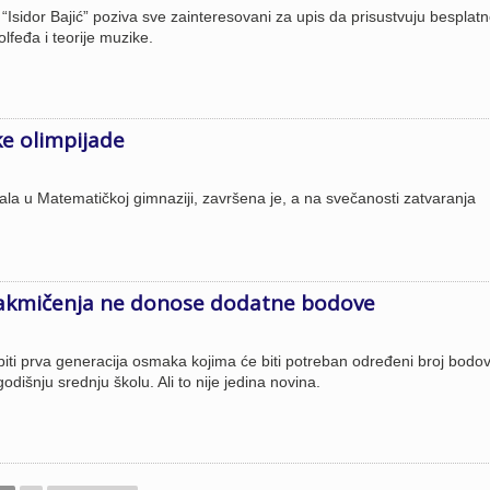
“Isidor Bajić” poziva sve zainteresovani za upis da prisustvuju besplatn
olfeđa i teorije muzike.
e olimpijade
ala u Matematičkoj gimnaziji, završena je, a na svečanosti zatvaranja
akmičenja ne donose dodatne bodove
biti prva generacija osmaka kojima će biti potreban određeni broj bodo
odišnju srednju školu. Ali to nije jedina novina.