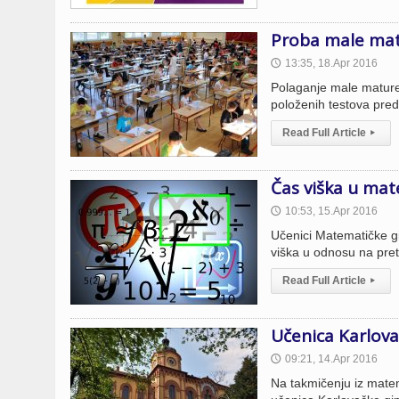
Proba male mat
13:35, 18.Apr 2016
🕔
Polaganje male mature
položenih testova preds
Read Full Article
▸
Čas viška u ma
10:53, 15.Apr 2016
🕔
Učenici Matematičke gi
viška u odnosu na pre
Read Full Article
▸
Učenica Karlov
09:21, 14.Apr 2016
🕔
Na takmičenju iz mate