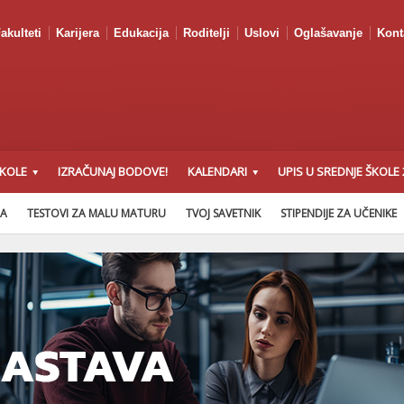
akulteti
Karijera
Edukacija
Roditelji
Uslovi
Oglašavanje
Kont
ŠKOLE
IZRAČUNAJ BODOVE!
KALENDARI
UPIS U SREDNJE ŠKOLE 
NA
TESTOVI ZA MALU MATURU
TVOJ SAVETNIK
STIPENDIJE ZA UČENIKE