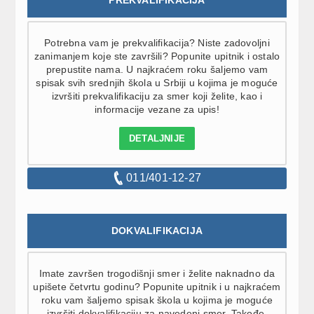
PREKVALIFIKACIJA
Potrebna vam je prekvalifikacija? Niste zadovoljni
zanimanjem koje ste završili? Popunite upitnik i ostalo
prepustite nama. U najkraćem roku šaljemo vam
spisak svih srednjih škola u Srbiji u kojima je moguće
izvršiti prekvalifikaciju za smer koji želite, kao i
informacije vezane za upis!
DETALJNIJE
011/401-12-27
DOKVALIFIKACIJA
Imate završen trogodišnji smer i želite naknadno da
upišete četvrtu godinu? Popunite upitnik i u najkraćem
roku vam šaljemo spisak škola u kojima je moguće
izvršiti dokvalifikaciju za navedeni smer. Takođe,