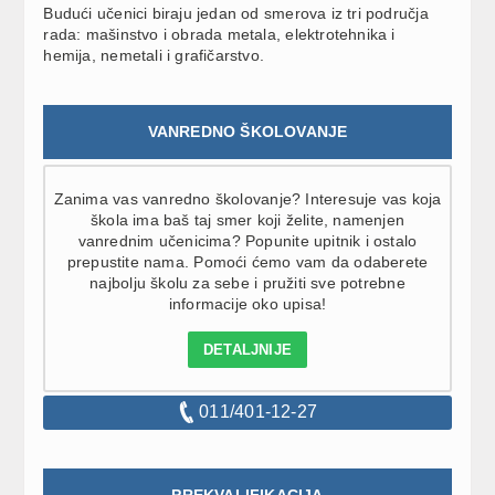
Budući učenici biraju jedan od smerova iz tri područja
rada: mašinstvo i obrada metala, elektrotehnika i
hemija, nemetali i grafičarstvo.
VANREDNO ŠKOLOVANJE
Zanima vas vanredno školovanje? Interesuje vas koja
škola ima baš taj smer koji želite, namenjen
vanrednim učenicima? Popunite upitnik i ostalo
prepustite nama. Pomoći ćemo vam da odaberete
najbolju školu za sebe i pružiti sve potrebne
informacije oko upisa!
DETALJNIJE
011/401-12-27