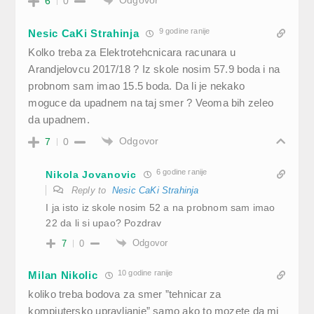
Odgovor
6
0
9 godine ranije
Nesic CaKi Strahinja
Kolko treba za Elektrotehcnicara racunara u
Arandjelovcu 2017/18 ? Iz skole nosim 57.9 boda i na
probnom sam imao 15.5 boda. Da li je nekako
moguce da upadnem na taj smer ? Veoma bih zeleo
da upadnem.
Odgovor
7
0
6 godine ranije
Nikola Jovanovic
Reply to
Nesic CaKi Strahinja
I ja isto iz skole nosim 52 a na probnom sam imao
22 da li si upao? Pozdrav
Odgovor
7
0
10 godine ranije
Milan Nikolic
koliko treba bodova za smer ”tehnicar za
kompjutersko upravljanje” samo ako to mozete da mi