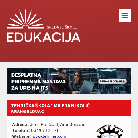
☰
TEHNIČKA ŠKOLA “MILETA NIKOLIĆ” –
ARANĐELOVAC
Adresa:
Josif Pančić 3, Aranđelovac
Telefon:
034/6712-128
Website:
www.tehniar.com