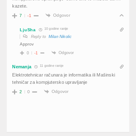
kazete.
Odgovor
7
-1
10 godine ranije
LjuSha
Reply to
Milan Nikolic
Approv
Odgovor
0
-1
11 godine ranije
Nemanja
Elektrotehnicar računara je informatika ili Mašinski
tehničar za kompjutersko upravljanje
Odgovor
2
0