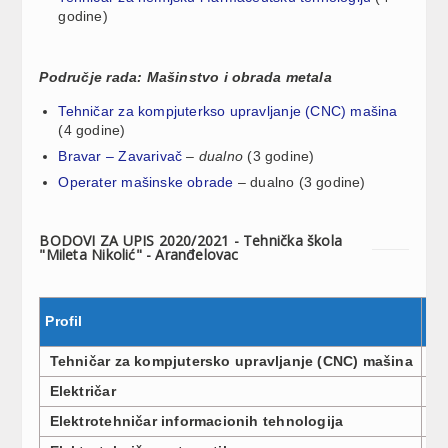
godine)
Područje rada: Mašinstvo i obrada metala
Tehničar za kompjuterkso upravljanje (CNC) mašina
(4 godine)
Bravar – Zavarivač
–
dualno
(3 godine)
Operater mašinske obrade
– dualno (3 godine)
BODOVI ZA UPIS 2020/2021 - Tehnička škola
"Mileta Nikolić" - Aranđelovac
Profil
Br
Tehničar za kompjutersko upravljanje (CNC) mašina
3
Električar
3
Elektrotehničar informacionih tehnologija
3