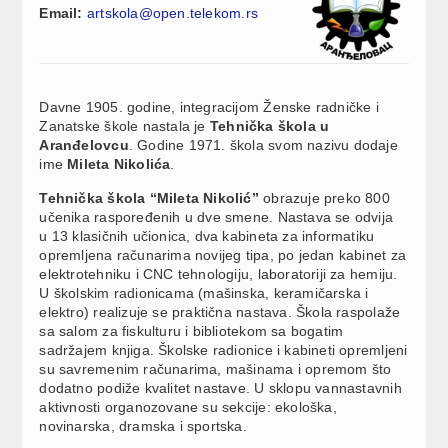
Email:
artskola@open.telekom.rs
Davne 1905. godine, integracijom Ženske radničke i
Zanatske škole nastala je
Tehnička škola u
Aranđelovcu
. Godine 1971. škola svom nazivu dodaje
ime
Mileta Nikolića
.
Tehnička škola “Mileta Nikolić”
obrazuje preko 800
učenika raspoređenih u dve smene. Nastava se odvija
u 13 klasičnih učionica, dva kabineta za informatiku
opremljena računarima novijeg tipa, po jedan kabinet za
elektrotehniku i CNC tehnologiju, laboratoriji za hemiju.
U školskim radionicama (mašinska, keramičarska i
elektro) realizuje se praktična nastava. Škola raspolaže
sa salom za fiskulturu i bibliotekom sa bogatim
sadržajem knjiga. Školske radionice i kabineti opremljeni
su savremenim računarima, mašinama i opremom što
dodatno podiže kvalitet nastave. U sklopu vannastavnih
aktivnosti organozovane su sekcije: ekološka,
novinarska, dramska i sportska.