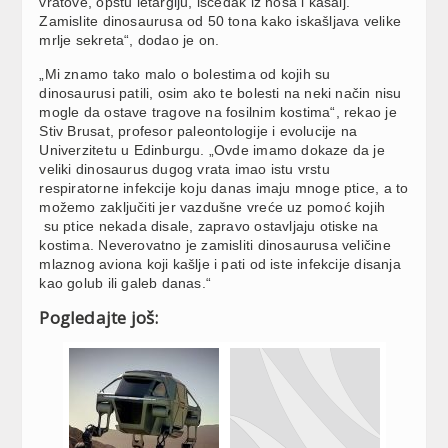
vratove, opštu letargiju, iscedak iz nosa i kašalj.
Zamislite dinosaurusa od 50 tona kako iskašljava velike
mrlje sekreta“, dodao je on.
„Mi znamo tako malo o bolestima od kojih su
dinosaurusi patili, osim ako te bolesti na neki način nisu
mogle da ostave tragove na fosilnim kostima“, rekao je
Stiv Brusat, profesor paleontologije i evolucije na
Univerzitetu u Edinburgu. „Ovde imamo dokaze da je
veliki dinosaurus dugog vrata imao istu vrstu
respiratorne infekcije koju danas imaju mnoge ptice, a to
možemo zaključiti jer vazdušne vreće uz pomoć kojih
su ptice nekada disale, zapravo ostavljaju otiske na
kostima. Neverovatno je zamisliti dinosaurusa veličine
mlaznog aviona koji kašlje i pati od iste infekcije disanja
kao golub ili galeb danas.“
Pogledajte još: