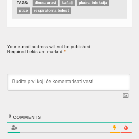
TAGS:
dinosaurusi
kašalj
plućna infekcija
ptice
respiratorna bolest
Your e-mail address will not be published.
Required fields are marked
*
0
COMMENTS