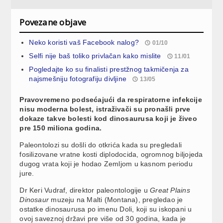
Povezane objave
Neko koristi vaš Facebook nalog?
01/10
Selfi nije baš toliko privlačan kako mislite
11/01
Pogledajte ko su finalisti prestžnog takmičenja za
najsmešniju fotografiju divljine
13/05
Pravovremeno podsećajući da respiratorne infekcije
nisu moderna bolest, istraživači su pronašli prve
dokaze takve bolesti kod dinosaurusa koji je živeo
pre 150 miliona godina.
Paleontolozi su došli do otkrića kada su pregledali
fosilizovane vratne kosti diplodocida, ogromnog biljojeda
dugog vrata koji je hodao Zemljom u kasnom periodu
jure.
Dr Keri Vudraf, direktor paleontologije u
Great Plains
Dinosaur
muzeju na Malti (Montana), pregledao je
ostatke dinosaurusa po imenu Doli, koji su iskopani u
ovoj saveznoj državi pre više od 30 godina, kada je