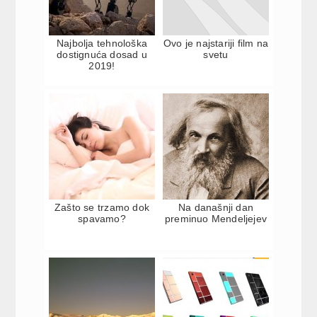
Najbolja tehnološka
Ovo je najstariji film na
dostignuća dosad u
svetu
2019!
Zašto se trzamo dok
Na današnji dan
spavamo?
preminuo Mendeljejev