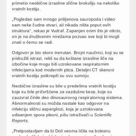
primetio neobične izrasline slične brokoliju na nekoliko
vratnih kostiju.
„Pogledao sam mnogo pršljenova sauropoda i video
sam neke čudne stvari, ali nikada ništa poput ovih
struktura“, rekao je Vudraf. Zapanjen onim što je otkrio,
on je na društvenim mrežama pozvao sve koji bi mogli
znati o čemu se radi.
Odgovor je bio skoro trenutan. Brojni naučnici, koji su se
pridružili istrazi, rekli su da koštane izrasline liče na
izbočine koje mogu biti uzrokovane respiratornim
infekcijama kod modernih ptica. Detaljni CT skenovi
vratnih kostiju potkrepili su ovu sumnju.
Neobične izrasline su bile u predelima vratnih kostiju
koje su bile pričvršćene za vazdušne kese, koje su
zauzvrat činile deo dinosaurovog respiratornog sistema.
Abnormalnosti su možda nastale kao odgovor na
infekciju sličnu aspergilozi, koja je uzrokovana
udisanjem spora plesni, pišu istraživači u
Scientific
Reports.
„Pretpostavljam da bi Doli veoma ličila na bolesnu