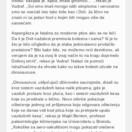
osobu: kašljala je, kijala, imala groznicu…“, rekao je
Vudraf. „Svi smo imali mnogo istih simptoma i verovatno
smo se osećali isto tako loše kao i Doli. Ja lično ne
znam ni za jedan fosil s kojim bih mogao više da
saosećam.
Aspergiloza je fatalna za moderne ptice ako se ne leči.
Da li je Doli nažalost preminula bolesna i sama? Ili je to
što je bilo očigledno da je slaba jednostavno privlačilo
predatore? Bilo kako bilo, ne možemo reći deinitivno, ali
verujem da je na ovaj ili onaj način to na kraju doprinelo
Dolinoj smrti“, rekao je Vudraf. Nalazi će pomoći
istraživačima da shvate kako su takve bolesti uticale na
dinosauruse.
„Dinosaurusi, uključujući džinovske sauropode, disali su
kroz sistem vazdušnih kesa nalik pticama, gde je
vazduh prolazio kroz pluća, kao i sistem vazdušnih kesa
koje su prodirale u kičmu. Novo otkriće pokazuje
oštećenje jednog od pršljenova koje odgovara oštećenju
koje se danas vidi kod ptica koje su pretrpele upalu
vazdušnih kesa“, rekao je Majkl Benton, profesor
paleontologije kičmenjaka na Univerzitetu u Bristolu.
„Kokoške sa aero-sakulitisom mogu pokazati otečene