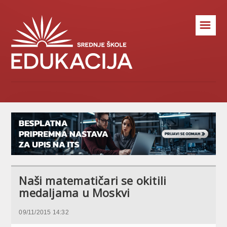
☰
Naši matematičari se okitili
medaljama u Moskvi
09/11/2015 14:32