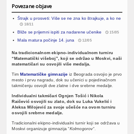
Povezane objave
Štrajk u prosveti: Više se ne zna ko štrajkuje, a ko ne
18/11
Bliže se prijemni ispiti za nadarene učenike
15/05
Mala matura počinje 14. juna
12/05
Na tradicionalnom ekipno-individualnom turniru
“Matematički višeboj”, koji se održao u Moskvi, naši
matematičari su osvojili više medalja.
Tim
Matematičke gimnazije
iz Beograda osvojio je prvo
mesto i prvu nagradu, dok su učenici u pojedinačnom
takmičenju osvojili dve zlatne i dve srebrne medalje.
Individualni takmičari Ognjen Tošić i Nikola
Raičević osvojili su zlato, dok su Luka Vukelić i
Aleksa Milojević za svoje učešće na ovom turniru
osvojili srebrne medalje.
Tradicionalni ekipno-individualni turnir koji se održava u
Moskvi organizuje gimnazija “
Kolmogorov
“.