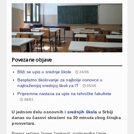
Povezane objave
Bliži se upis u srednje škole
24/06
Besplatno školovanje za najbolje osnovce u
najtraženijoj srednjoj školi za IT
05/06
Pripremna nastava za upis na tehničke fakultete
08/01
U jednom delu osnovnih i
srednjih škola
u Srbiji
danas su časovi skraćeni na 30 minuta zbog štrajka
prosvetara.
Prema rečima Jasne Janković, portparolke Unije