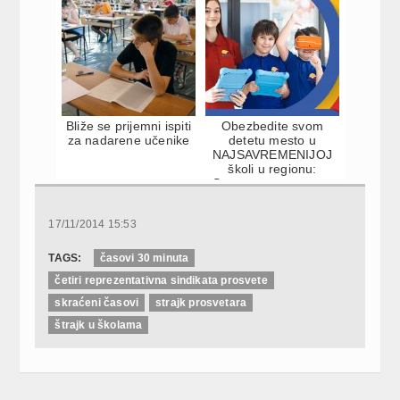
Bliže se prijemni ispiti
Obezbedite svom
za nadarene učenike
detetu mesto u
NAJSAVREMENIJOJ
školi u regionu:
Savremena osnovna
škola i gimnazija ...
17/11/2014 15:53
TAGS:
časovi 30 minuta
četiri reprezentativna sindikata prosvete
skraćeni časovi
strajk prosvetara
štrajk u školama