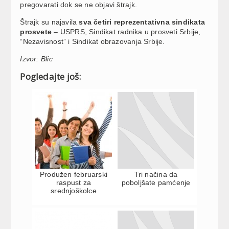
pregovarati dok se ne objavi štrajk.
Štrajk su najavila
sva četiri reprezentativna sindikata
prosvete
– USPRS, Sindikat radnika u prosveti Srbije,
“Nezavisnost” i Sindikat obrazovanja Srbije.
Izvor: Blic
Pogledajte još:
Produžen februarski
Tri načina da
raspust za
poboljšate pamćenje
srednjoškolce