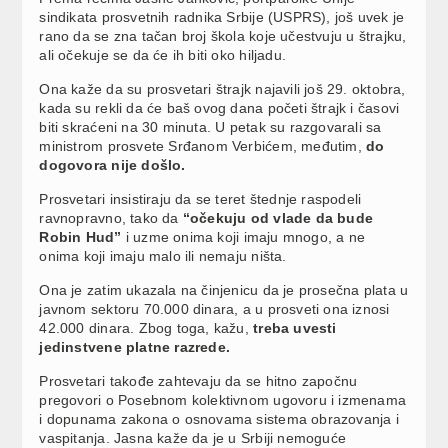
sindikata prosvetnih radnika Srbije (USPRS), još uvek je
rano da se zna tačan broj škola koje učestvuju u štrajku,
ali očekuje se da će ih biti oko hiljadu.
Ona kaže da su prosvetari štrajk najavili još 29. oktobra,
kada su rekli da će baš ovog dana početi štrajk i časovi
biti skraćeni na 30 minuta. U petak su razgovarali sa
ministrom prosvete Srđanom Verbićem, međutim,
do
dogovora nije došlo.
Prosvetari insistiraju da se teret štednje raspodeli
ravnopravno, tako da
“očekuju od vlade da bude
Robin Hud”
i uzme onima koji imaju mnogo, a ne
onima koji imaju malo ili nemaju ništa.
Ona je zatim ukazala na činjenicu da je prosečna plata u
javnom sektoru 70.000 dinara, a u prosveti ona iznosi
42.000 dinara. Zbog toga, kažu,
treba uvesti
jedinstvene platne razrede.
Prosvetari takođe zahtevaju da se hitno započnu
pregovori o Posebnom kolektivnom ugovoru i izmenama
i dopunama zakona o osnovama sistema obrazovanja i
vaspitanja. Jasna kaže da je u Srbiji nemoguće