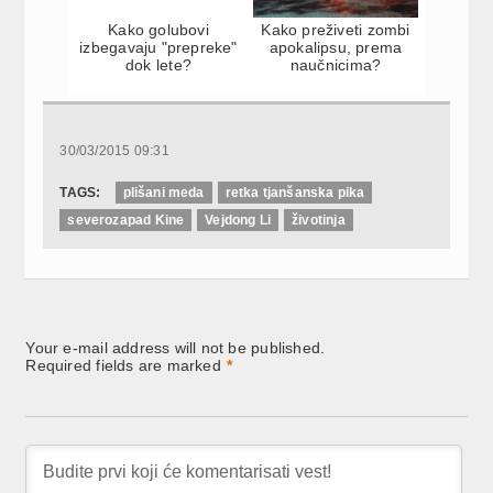
Kako golubovi
Kako preživeti zombi
izbegavaju "prepreke"
apokalipsu, prema
dok lete?
naučnicima?
30/03/2015 09:31
TAGS:
plišani meda
retka tjanšanska pika
severozapad Kine
Vejdong Li
životinja
Your e-mail address will not be published.
Required fields are marked
*