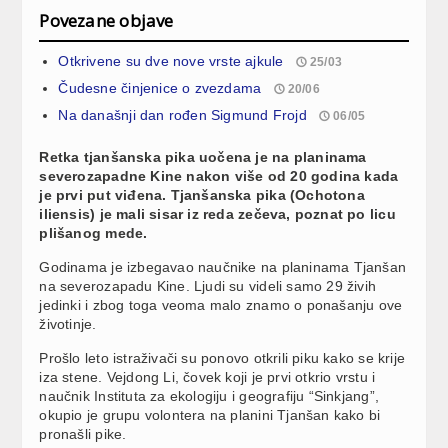
Povezane objave
Otkrivene su dve nove vrste ajkule
25/03
Čudesne činjenice o zvezdama
20/06
Na današnji dan rođen Sigmund Frojd
06/05
Retka tjanšanska pika uočena je na planinama
severozapadne Kine nakon više od 20 godina kada
je prvi put viđena. Tjanšanska pika (Ochotona
iliensis) je mali sisar iz reda zečeva, poznat po licu
plišanog mede.
Godinama je izbegavao naučnike na planinama Tjanšan
na severozapadu Kine. Ljudi su videli samo 29 živih
jedinki i zbog toga veoma malo znamo o ponašanju ove
životinje.
Prošlo leto istraživači su ponovo otkrili piku kako se krije
iza stene. Vejdong Li, čovek koji je prvi otkrio vrstu i
naučnik Instituta za ekologiju i geografiju “Sinkjang”,
okupio je grupu volontera na planini Tjanšan kako bi
pronašli pike.