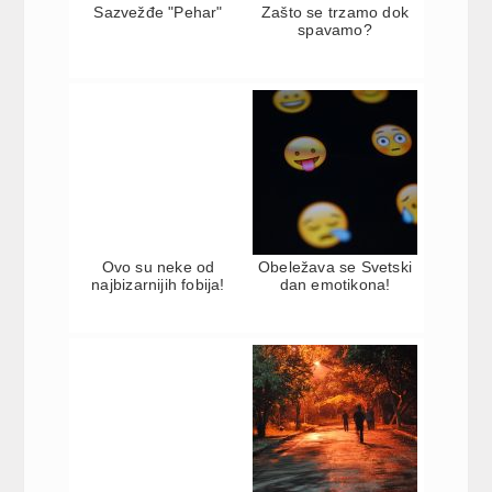
Sazvežđe "Pehar"
Zašto se trzamo dok
spavamo?
Ovo su neke od
Obeležava se Svetski
najbizarnijih fobija!
dan emotikona!