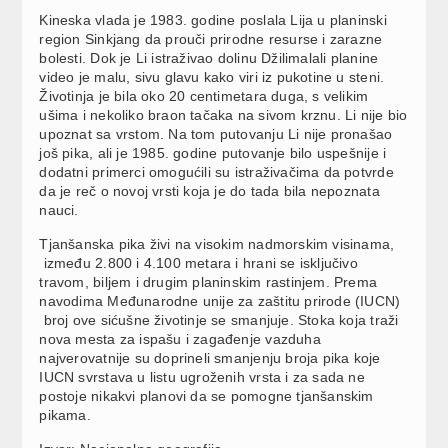
Kineska vlada je 1983. godine poslala Lija u planinski
region Sinkjang da prouči prirodne resurse i zarazne
bolesti. Dok je Li istraživao dolinu Džilimalali planine
video je malu, sivu glavu kako viri iz pukotine u steni.
Životinja je bila oko 20 centimetara duga, s velikim
ušima i nekoliko braon tačaka na sivom krznu. Li nije bio
upoznat sa vrstom. Na tom putovanju Li nije pronašao
još pika, ali je 1985. godine putovanje bilo uspešnije i
dodatni primerci omogućili su istraživačima da potvrde
da je reč o novoj vrsti koja je do tada bila nepoznata
nauci.
Tjanšanska pika živi na visokim nadmorskim visinama,
između 2.800 i 4.100 metara i hrani se isključivo
travom, biljem i drugim planinskim rastinjem. Prema
navodima Međunarodne unije za zaštitu prirode (IUCN)
broj ove sićušne životinje se smanjuje. Stoka koja traži
nova mesta za ispašu i zagađenje vazduha
najverovatnije su doprineli smanjenju broja pika koje
IUCN svrstava u listu ugroženih vrsta i za sada ne
postoje nikakvi planovi da se pomogne tjanšanskim
pikama.