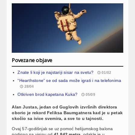
Povezane objave
Znate li koji je najstariji sisar na svetu?
01/02
“Hearthstone” se od sada može igrati i na telefonima
28/04
Otkriven brod kapetana Kuka?
05/09
Alan Justas, jedan od Guglovih izvršnih direktora
oborio je rekord Feliksa Baumgatnera kad je u petak
skočio sa ivice svemira, a sve to u tajnosti.
Ovaj 57-godišnjak se uz pomoć helijumskog balona
podigao na visinu od
41.842 metra
, odakle je u