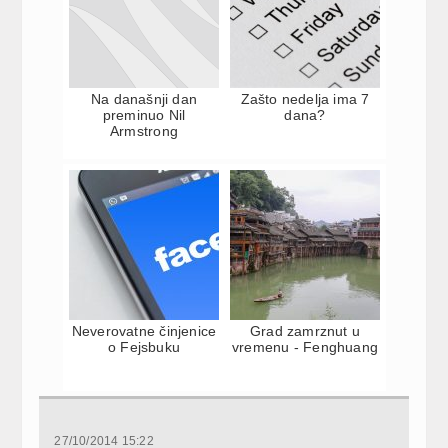
Na današnji dan
Zašto nedelja ima 7
preminuo Nil
dana?
Armstrong
Neverovatne činjenice
Grad zamrznut u
o Fejsbuku
vremenu - Fenghuang
27/10/2014 15:22