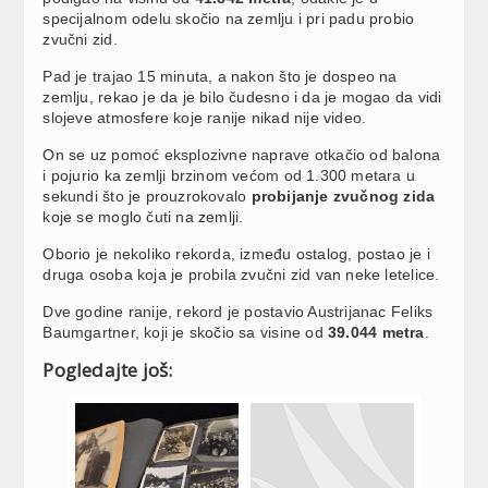
specijalnom odelu skočio na zemlju i pri padu probio
zvučni zid.
Pad je trajao 15 minuta, a nakon što je dospeo na
zemlju, rekao je da je bilo čudesno i da je mogao da vidi
slojeve atmosfere koje ranije nikad nije video.
On se uz pomoć eksplozivne naprave otkačio od balona
i pojurio ka zemlji brzinom većom od 1.300 metara u
sekundi što je prouzrokovalo
probijanje zvučnog zida
koje se moglo čuti na zemlji.
Oborio je nekoliko rekorda, između ostalog, postao je i
druga osoba koja je probila zvučni zid van neke letelice.
Dve godine ranije, rekord je postavio Austrijanac Feliks
Baumgartner, koji je skočio sa visine od
39.044 metra
.
Pogledajte još: