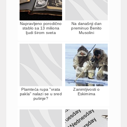
Napravljeno porodično
Na današnji dan
stablo sa 13 miliona
preminuo Benito
ljudi širom sveta
Musolini
Plamteća rupa "vrata
Zanimljivosti o
pakla" nalazi se u sred
Eskimima
putinje?