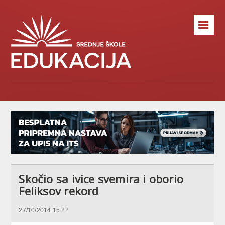
☰
Skočio sa ivice svemira i oborio
Feliksov rekord
27/10/2014 15:22