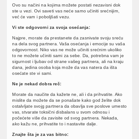
Ovo su načini na kojima možete postati nezavisni dok
ste u vezi. Ovi saveti vas neće samo učiniti srećnijim,
već će vam i poboljšati vezu.
Vi ste odgovorni za svoja osećanja:
Najpre, morate da prestanete da zasnivate svoju sreću
na dela svog partnera. Vaša osećanja i emocije su vaša
odgovornost. Niko vas ne može učiniti srećnim ukoliko
to ne možete učiniti sami za sebe. Da, potrebna vam je
sigurnost i ljubav od strane vašeg partnera, ali na kraju
dana, jedina osoba koja može da vas natera da išta
osećate ste vi sami.
Ne je nekad dobra reč:
Morate da naučite da kažete ne, ali i da prihvatite. Ako
mislite da možete da se ponašate kako god želite dok
ostalvljate svojg partnera da obavlja sve poslove umesto
vas, stvarate toksični disbalans u svom odnosu i
počećete više da zavisite od svog partnera. Nekada,
ako kažu ne, prihvatite to i nastavite dalje.
Znajte šta je za vas bitno: