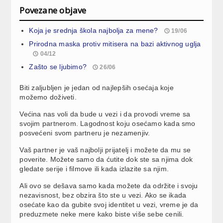
Povezane objave
Koja je srednja škola najbolja za mene?
19/06
Prirodna maska protiv mitisera na bazi aktivnog uglja
04/12
Zašto se ljubimo?
26/06
Biti zaljubljen je jedan od najlepših osećaja koje
možemo doživeti.
Većina nas voli da bude u vezi i da provodi vreme sa
svojim partnerom. Lagodnost koju osećamo kada smo
posvećeni svom partneru je nezamenjiv.
Vaš partner je vaš najbolji prijatelj i možete da mu se
poverite. Možete samo da ćutite dok ste sa njima dok
gledate serije i filmove ili kada izlazite sa njim.
Ali ovo se dešava samo kada možete da održite i svoju
nezavisnost, bez obzira što ste u vezi. Ako se ikada
osećate kao da gubite svoj identitet u vezi, vreme je da
preduzmete neke mere kako biste više sebe cenili.