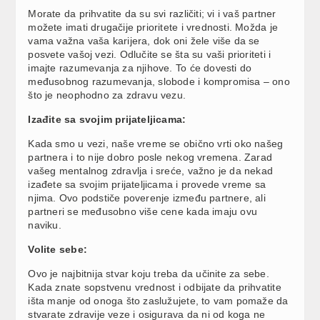
Morate da prihvatite da su svi različiti; vi i vaš partner
možete imati drugačije prioritete i vrednosti. Možda je
vama važna vaša karijera, dok oni žele više da se
posvete vašoj vezi. Odlučite se šta su vaši prioriteti i
imajte razumevanja za njihove. To će dovesti do
međusobnog razumevanja, slobode i kompromisa – ono
što je neophodno za zdravu vezu.
Izađite sa svojim prijateljicama:
Kada smo u vezi, naše vreme se obično vrti oko našeg
partnera i to nije dobro posle nekog vremena. Zarad
vašeg mentalnog zdravlja i sreće, važno je da nekad
izađete sa svojim prijateljicama i provede vreme sa
njima. Ovo podstiče poverenje između partnere, ali
partneri se međusobno više cene kada imaju ovu
naviku.
Volite sebe:
Ovo je najbitnija stvar koju treba da učinite za sebe.
Kada znate sopstvenu vrednost i odbijate da prihvatite
išta manje od onoga što zaslužujete, to vam pomaže da
stvarate zdravije veze i osigurava da ni od koga ne