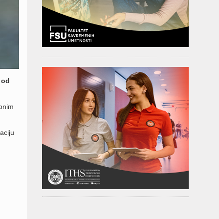
 od
ebnim
aciju