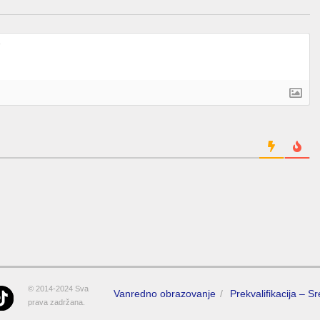
© 2014-2024 Sva
Vanredno obrazovanje
Prekvalifikacija – S
prava zadržana.