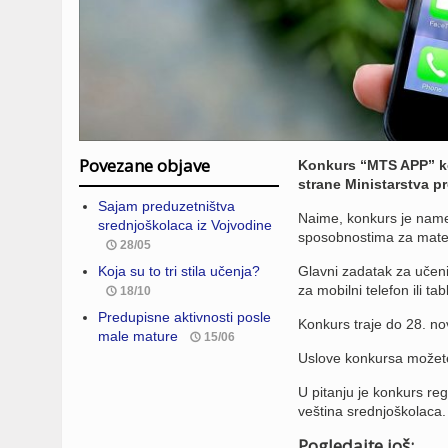
Povezane objave
Konkurs “MTS APP” ko
strane Ministarstva p
Sajam preduzetništva
Naime, konkurs je name
srednjoškolaca iz Vojvodine
sposobnostima za matem
28/05
Koja su to tri stila učenja?
Glavni zadatak za učenik
za mobilni telefon ili ta
18/10
Predupisne aktivnosti posle
Konkurs traje do 28. n
male mature
15/06
Uslove konkursa možete
U pitanju je konkurs reg
veština srednjoškolaca.
Pogledajte još: