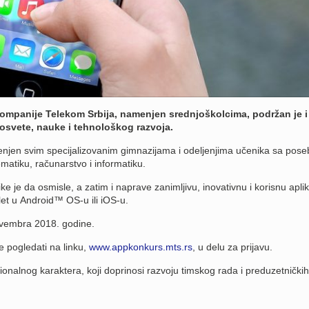
mpanije Telekom Srbija, namenjen srednjoškolcima, podržan je i
rosvete, nauke i tehnološkog razvoja.
njen svim specijalizovanim gimnazijama i odeljenjima učenika sa pos
atiku, računarstvo i informatiku.
e je da osmisle, a zatim i naprave zanimljivu, inovativnu i korisnu aplik
blet u Android™ OS-u ili iOS-u.
ovembra 2018. godine.
 pogledati na linku,
www.appkonkurs.mts.rs
, u delu za prijavu.
ionalnog karaktera, koji doprinosi razvoju timskog rada i preduzetničkih