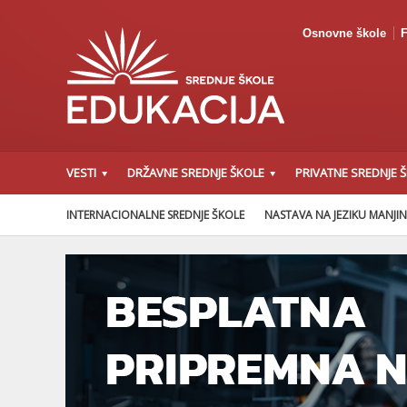
Osnovne škole
F
VESTI
DRŽAVNE SREDNJE ŠKOLE
PRIVATNE SREDNJE 
INTERNACIONALNE SREDNJE ŠKOLE
NASTAVA NA JEZIKU MANJI