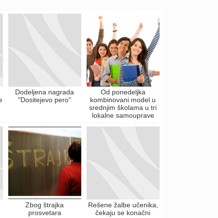
Dodeljena nagrada
Od ponedeljka
e
"Dositejevo pero"
kombinovani model u
srednjim školama u tri
lokalne samouprave
Zbog štrajka
Rešene žalbe učenika,
prosvetara
čekaju se konačni