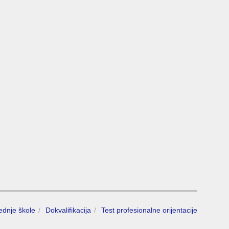
rednje škole
Dokvalifikacija
Test profesionalne orijentacije