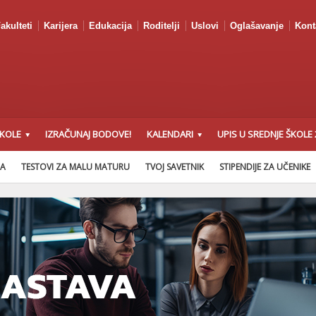
akulteti
Karijera
Edukacija
Roditelji
Uslovi
Oglašavanje
Kont
ŠKOLE
IZRAČUNAJ BODOVE!
KALENDARI
UPIS U SREDNJE ŠKOLE 
NA
TESTOVI ZA MALU MATURU
TVOJ SAVETNIK
STIPENDIJE ZA UČENIKE