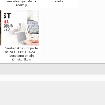
nezadovoljni i đaci i
rezultati
roditelji
Srednjoškolci, prijavite
se za IT FEST 2023 –
besplatnu onlajn
Zimsku školu
programiranja i dizajna