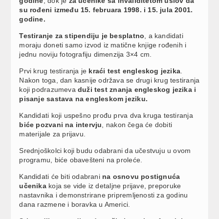
godine
, dok je
za učenike sa invaliditetom uslov da
su rođeni između 15. februara 1998. i 15. jula 2001.
godine.
Testiranje za stipendiju je besplatno
, a kandidati
moraju doneti samo izvod iz matične knjige rođenih i
jednu noviju fotografiju dimenzija 3×4 cm.
Prvi krug testiranja je
kraći test engleskog jezika
.
Nakon toga, dan kasnije održava se drugi krug testiranja
koji podrazumeva
duži test znanja engleskog jezika i
pisanje sastava na engleskom jeziku.
Kandidati koji uspešno prođu prva dva kruga testiranja
biće pozvani na intervju
, nakon čega će dobiti
materijale za prijavu.
Srednjoškolci koji budu odabrani da učestvuju u ovom
programu, biće obavešteni na proleće.
Kandidati će biti odabrani
na osnovu postignuća
učenika
koja se vide iz detaljne prijave, preporuke
nastavnika i demonstrirane pripremljenosti za godinu
dana razmene i boravka u Americi.