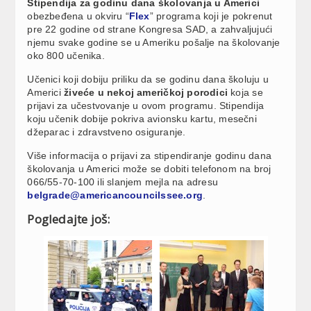
Stipendija za godinu dana školovanja u Americi
obezbeđena u okviru “
Flex
” programa koji je pokrenut
pre 22 godine od strane Kongresa SAD, a zahvaljujući
njemu svake godine se u Ameriku pošalje na školovanje
oko 800 učenika.
Učenici koji dobiju priliku da se godinu dana školuju u
Americi
živeće u nekoj američkoj porodici
koja se
prijavi za učestvovanje u ovom programu. Stipendija
koju učenik dobije pokriva avionsku kartu, mesečni
džeparac i zdravstveno osiguranje.
Više informacija o prijavi za stipendiranje godinu dana
školovanja u Americi može se dobiti telefonom na broj
066/55-70-100 ili slanjem mejla na adresu
belgrade@americancouncilssee.org
.
Pogledajte još: