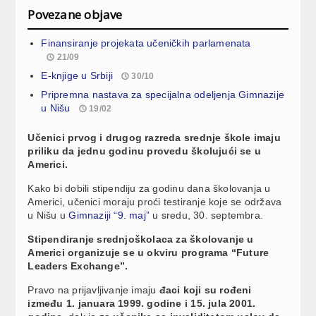
Povezane objave
Finansiranje projekata učeničkih parlamenata
21/09
E-knjige u Srbiji
30/10
Pripremna nastava za specijalna odeljenja Gimnazije
u Nišu
19/02
Učenici prvog i drugog razreda srednje škole imaju
priliku da jednu godinu provedu školujući se u
Americi.
Kako bi dobili stipendiju za godinu dana školovanja u
Americi, učenici moraju proći testiranje koje se održava
u Nišu u
Gimnaziji “9. maj”
u sredu, 30. septembra.
Stipendiranje srednjoškolaca za školovanje u
Americi organizuje se u okviru programa “Future
Leaders Exchange”.
Pravo na prijavljivanje imaju
đaci koji su rođeni
između 1. januara 1999. godine i 15. jula 2001.