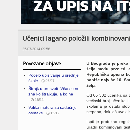
Učenici lagano položili kombinovani
25/07/2014 09:58
Povezane objave
U Beogradu je preko 8
želja među prve tri,
Republička upisna ko
Počelo upisivanje u srednje
napiše najviše 10. Sm
škole
06/07
želja.
Štrajk u prosveti: Više se ne
zna ko štrajkuje, a ko ne
Od 66 332 učenika sa 
18/11
većinski broj učenika 
školama je ostalo slo
Velika matura za sadašnje
stepena, dok još uvek i
osmake
15/12
Ispit je protekao reg
uradili kombinovani tes