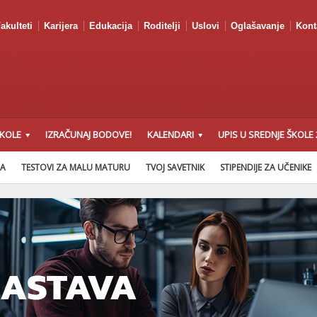
akulteti
Karijera
Edukacija
Roditelji
Uslovi
Oglašavanje
Kont
ŠKOLE
IZRAČUNAJ BODOVE!
KALENDARI
UPIS U SREDNJE ŠKOLE 
NA
TESTOVI ZA MALU MATURU
TVOJ SAVETNIK
STIPENDIJE ZA UČENIKE