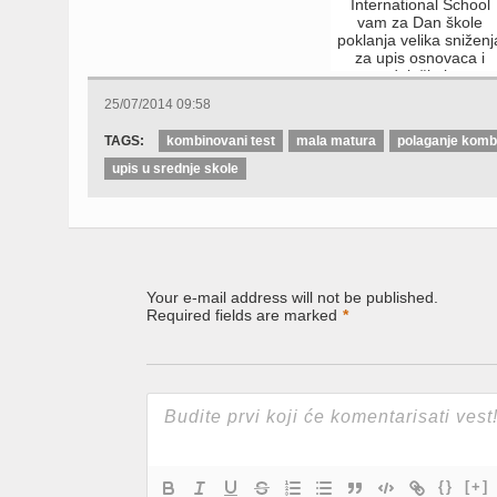
International School
vam za Dan škole
poklanja velika sniženj
za upis osnovaca i
srednjoškolaca
25/07/2014 09:58
TAGS:
kombinovani test
mala matura
polaganje komb
upis u srednje skole
Your e-mail address will not be published.
Required fields are marked
*
{}
[+]