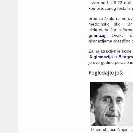
jezika su bili 9.22 do
kombinovanog testa izn
Srednje škole i smerovi
medicinskoj školi “
Dr
elektrotehničar infor
gimnaziji
. Ovakvi re
gimnazijama drastično 
Za najatraktivnije škol
IX gimnazija u Beogr
je ove godine poraslo i
Pogledajte još:
Iznenađujuće činjenic