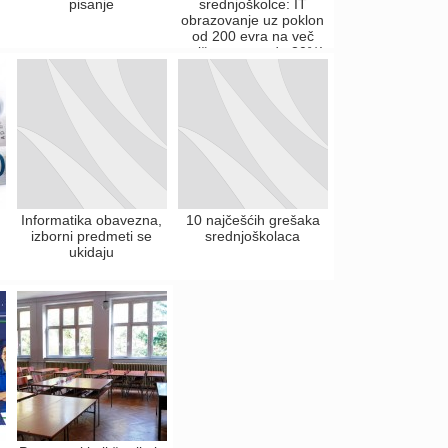
pisanje
srednjoškolce: IT
obrazovanje uz poklon
od 200 evra na več
snižene cene do 30%!
Informatika obavezna,
10 najčešćih grešaka
izborni predmeti se
srednjoškolaca
ukidaju