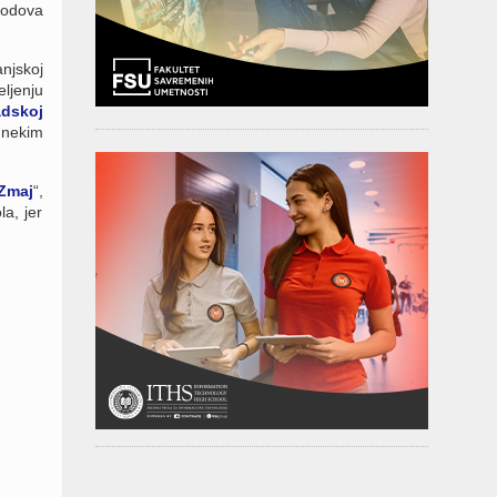
bodova
anjskoj
jenju
adskoj
 nekim
Zmaj
“,
la, jer