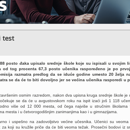
 test
8 posto đaka upisalo srednje škole koje su ispisali u svojim l
 a od tog procenta 67,3 posto učenika raspoređeno je po prvoj 
misija razmatra predlog da se iduće godine umesto 20 želja na 
atra se da će to biti dovoljno jer se većina učenika rasporedi u p
završenim osmim razredom, nakon dva upisna kruga srednje škole je 
i očekuje se da će u avgustovskom roku na ispit izaći još 1 118 učen
bodno više od 12 000 mesta, od čega najviše u stručnim školama 
ma mesta i u četvorogodišnjim zanimanjima kao i u gimnazijama.
ularno i uspešno na zadovoljstvo većine učesnika. Učenici su veoma
t za koji su kružile priče da će biti veoma težak. Prosečni bodovi iz 