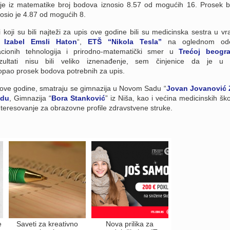
k je iz matematike broj bodova iznosio 8.57 od mogućih 16. Prosek 
osio je 4.87 od mogućih 8.
 koji su bili najteži za upis ove godine bili su medicinska sestra u vr
 Izabel Emsli Haton
“,
ETŠ “Nikola Tesla”
na oglednom odel
macionih tehnologija i prirodno-matematički smer u
Trećoj beogr
zultati nisu bili veliko iznenađenje, sem činjenice da je u
opao prosek bodova potrebnih za upis.
e ove godine, smatraju se gimnazija u Novom Sadu “
Jovan Jovanović 
adu
, Gimnazija “
Bora Stanković
” iz Niša, kao i većina medicinskih ško
nteresovanje za obrazovne profile zdravstvene struke.
e
Saveti za kreativno
Nova prilika za