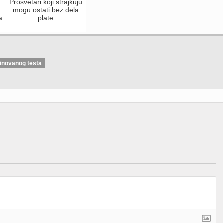
Prosvetari koji štrajkuju
mogu ostati bez dela
a
plate
inovanog testa