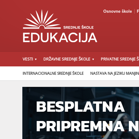
Osnovne škole
F
VESTI
DRŽAVNE SREDNJE ŠKOLE
PRIVATNE SREDNJE 
INTERNACIONALNE SREDNJE ŠKOLE
NASTAVA NA JEZIKU MANJI