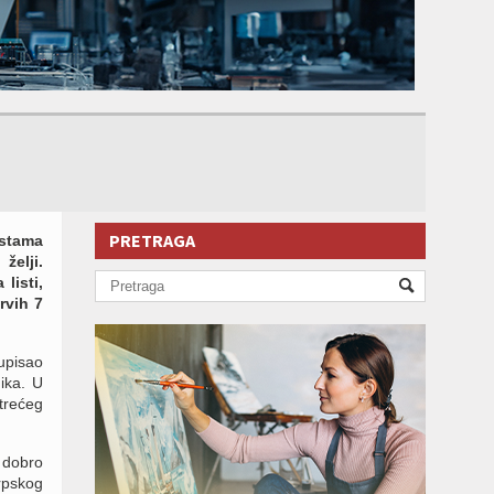
PRETRAGA
istama
želji.
listi,
rvih 7
upisao
ika. U
trećeg
 dobro
srpskog