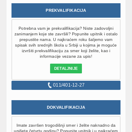
PREKVALIFIKACIJA
Potrebna vam je prekvalifikacija? Niste zadovoljni
zanimanjem koje ste završili? Popunite upitnik i ostalo
prepustite nama. U najkraćem roku šaljemo vam
spisak svih srednjih škola u Srbiji u kojima je moguće
izvršiti prekvalifikaciju za smer koji želite, kao i
informacije vezane za upis!
DETALJNIJE
011/401-12-27
DOKVALIFIKACIJA
Imate završen trogodišnji smer i želite naknadno da
upišete četvrtu godinu? Popunite upitnik i u najkraćem