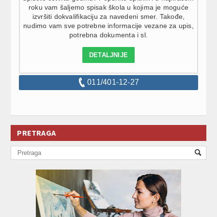
roku vam šaljemo spisak škola u kojima je moguće
izvršiti dokvalifikaciju za navedeni smer. Takođe,
nudimo vam sve potrebne informacije vezane za upis,
potrebna dokumenta i sl.
DETALJNIJE
011/401-12-27
PRETRAGA