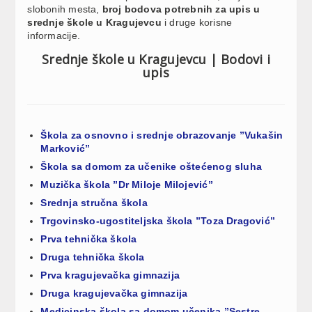
slobonih mesta,
broj bodova potrebnih za upis u
srednje škole u Kragujevcu
i druge korisne
informacije.
Srednje škole u Kragujevcu | Bodovi i
upis
Škola za osnovno i srednje obrazovanje ”Vukašin
Marković”
Škola sa domom za učenike oštećenog sluha
Muzička škola ”Dr Miloje Milojević”
Srednja stručna škola
Trgovinsko-ugostiteljska škola ”Toza Dragović”
Prva tehnička škola
Druga tehnička škola
Prva kragujevačka gimnazija
Druga kragujevačka gimnazija
Medicinska škola sa domom učenika ”Sestre