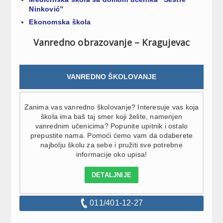
Ninković”
Ekonomska škola
Vanredno obrazovanje – Kragujevac
VANREDNO ŠKOLOVANJE
Zanima vas vanredno školovanje? Interesuje vas koja
škola ima baš taj smer koji želite, namenjen
vanrednim učenicima? Popunite upitnik i ostalo
prepustite nama. Pomoći ćemo vam da odaberete
najbolju školu za sebe i pružiti sve potrebne
informacije oko upisa!
DETALJNIJE
011/401-12-27