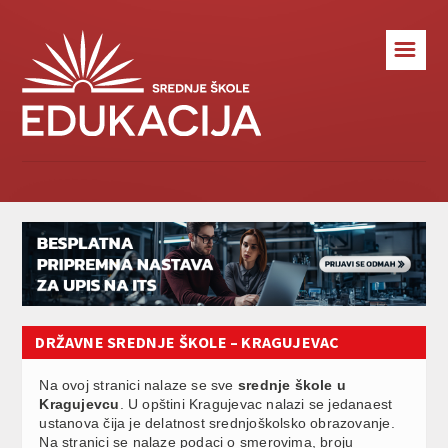
☰
DRŽAVNE SREDNJE ŠKOLE – KRAGUJEVAC
Na ovoj stranici nalaze se sve
srednje škole u
Kragujevcu
. U opštini Kragujevac nalazi se jedanaest
ustanova čija je delatnost srednjoškolsko obrazovanje.
Na stranici se nalaze podaci o smerovima, broju