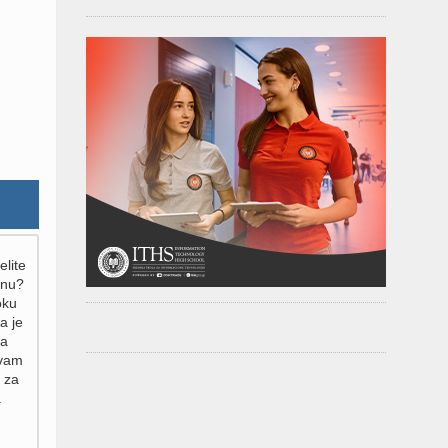
elite
inu?
oku
a je
za
 vam
 za
.