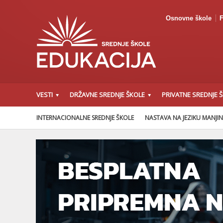
Osnovne škole
F
VESTI
DRŽAVNE SREDNJE ŠKOLE
PRIVATNE SREDNJE 
INTERNACIONALNE SREDNJE ŠKOLE
NASTAVA NA JEZIKU MANJI