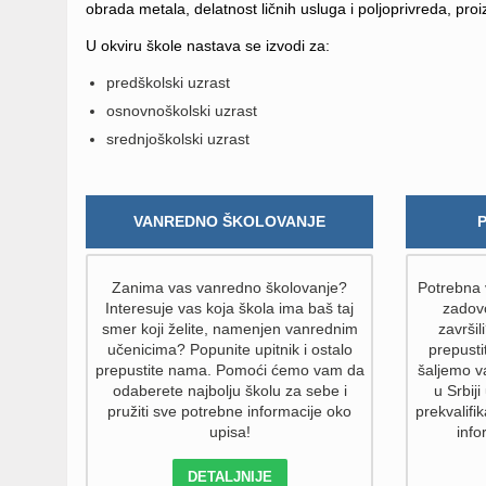
obrada metala, delatnost ličnih usluga i poljoprivreda, pro
U okviru škole nastava se izvodi za:
predškolski uzrast
osnovnoškolski uzrast
srednjoškolski uzrast
VANREDNO ŠKOLOVANJE
Zanima vas vanredno školovanje?
Potrebna v
Interesuje vas koja škola ima baš taj
zadovo
smer koji želite, namenjen vanrednim
završil
učenicima? Popunite upitnik i ostalo
prepust
prepustite nama. Pomoći ćemo vam da
šaljemo v
odaberete najbolju školu za sebe i
u Srbiji
pružiti sve potrebne informacije oko
prekvalifik
upisa!
info
DETALJNIJE