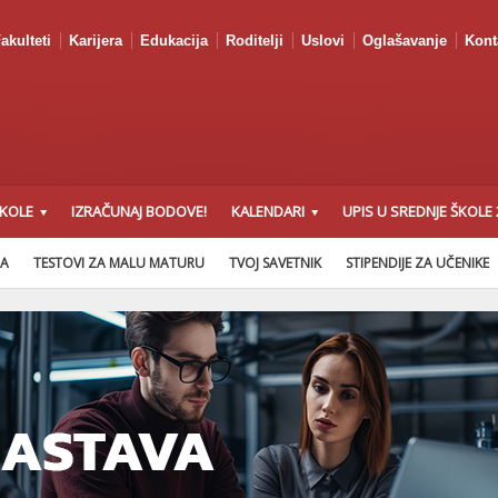
akulteti
Karijera
Edukacija
Roditelji
Uslovi
Oglašavanje
Kont
ŠKOLE
IZRAČUNAJ BODOVE!
KALENDARI
UPIS U SREDNJE ŠKOLE 
NA
TESTOVI ZA MALU MATURU
TVOJ SAVETNIK
STIPENDIJE ZA UČENIKE