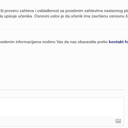
vrši proveru zahteva i usklađenost sa posebnim zahtevima nastavnog pl
ola upisuje učenika. Osnovni uslov je da učenik ima završenu osnovnu š
navedenim informacijama molimo Vas da nas obavestite preko
kontakt f