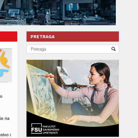
PRETRAGA
lo
še na
stvo i