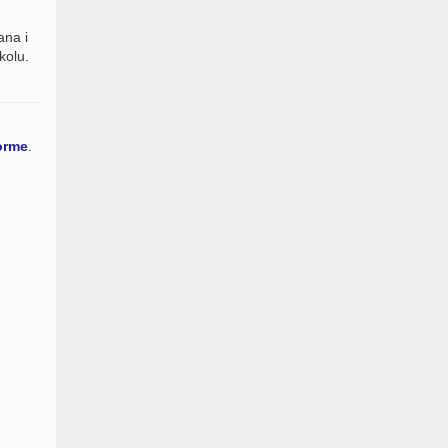
ana i
kolu.
orme
.