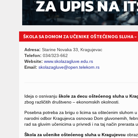
ŠKOLA SA DOMOM ZA UČENIKE OŠTEĆENOG SLUHA –
Adresa:
Starine Novaka 33, Kragujevac
Telefon:
034/323-662
Website:
www.skolazagluve.edu.rs
Email:
skolazagluve@open.telekom.rs
Ideja o osnivanju
škole za decu oštećenog sluha u Kra
zbog različitih društveno – ekonomskih okolnosti.
Posebna potreba za brigu o licima sa oštećenim sluhom u 
narodni odbor Kragujevca osnovao Dom gluvonemih, febru
rad sa gluvim učenicima u privredi i na taj način prerasta
Škola za učenike oštećenog sluha u Kragujevcu
obrazu