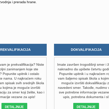
izvodnja i prerada hrane.
PREKVALIFIKACIJA
DOKVALIFIKACIJA
am je prekvalifikacija? Niste
Imate završen trogodišnji smer i ž
ljni zanimanjem koje ste
naknadno da upišete četvrtu god
i? Popunite upitnik i ostalo
Popunite upitnik i u najkraćem r
ite nama. U najkraćem roku
vam šaljemo spisak škola u kojim
am spisak svih srednjih škola
moguće izvršiti dokvalifikaciju 
 u kojima je moguće izvršiti
navedeni smer. Takođe, nudimo
aciju za smer koji želite, kao i
sve potrebne informacije vezane
rmacije vezane za upis!
upis, potrebna dokumenta i sl
DETALJNIJE
DETALJNIJE