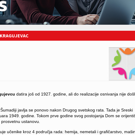
 KRAGUJEVAC
gujevcu
datira još od 1927. godine, ali do realizacije osnivanja nije doš
Šumadiji javlja se ponovo nakon Drugog svetskog rata. Tada je Sreski
ara 1949. godine. Tokom prve godine svog postojanja Dom se orijenti
 u prosvetnu ustanovu.
je učenike kroz 4 područja rada: hemija, nemetali i grafičarstvo, mašin