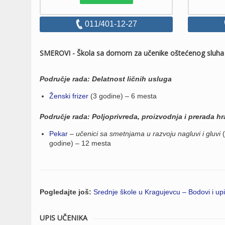
011/401-12-27
SMEROVI - Škola sa domom za učenike oštećenog sluha 
Područje rada: Delatnost ličnih usluga
Ženski frizer
(3 godine) – 6 mesta
Područje rada: Poljoprivreda, proizvodnja i prerada h
Pekar
–
učenici sa smetnjama u razvoju nagluvi i gluvi
(
godine) – 12 mesta
Pogledajte još:
Srednje škole u Kragujevcu – Bodovi i up
UPIS UČENIKA