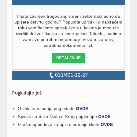
Imate završen trogodišnji smer i želite naknadno da
upišete četvrtu godinu? Popunite upitnik i u najkraćem
roku vam šaljemo spisak škola u kojima je moguće
izvršiti dokvalifikaciju za smer pekar. Takođe, nudimo
vam sve potrebne informacije vezane za upis,
potrebna dokumenta i sl.
DETALJNIJE
011/401-12-27
Pogledajte još
Ostala zanimanja pogledajte
OVDE
.
Spisak srednjih škola u Srbiji pogledajte
OVDE
.
Izračunaj bodove za upis u srednje škole
OVDE
.