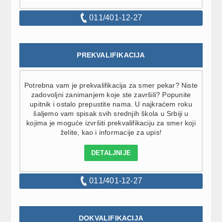
011/401-12-27
PREKVALIFIKACIJA
Potrebna vam je prekvalifikacija za smer pekar? Niste
zadovoljni zanimanjem koje ste završili? Popunite
upitnik i ostalo prepustite nama. U najkraćem roku
šaljemo vam spisak svih srednjih škola u Srbiji u
kojima je moguće izvršiti prekvalifikaciju za smer koji
želite, kao i informacije za upis!
DETALJNIJE
011/401-12-27
DOKVALIFIKACIJA