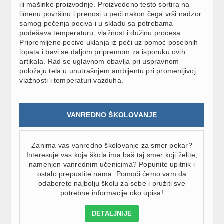
ili mašinke proizvodnje. Proizvedeno testo sortira na
limenu površinu i prenosi u peći nakon čega vrši nadzor
samog pečenja peciva i u skladu sa potrebama
podešava temperaturu, vlažnost i dužinu procesa.
Pripremljeno pecivo uklanja iz peći uz pomoć posebnih
lopata i bavi se daljom pripremom za isporuku ovih
artikala. Rad se uglavnom obavlja pri uspravnom
položaju tela u unutrašnjem ambijentu pri promenljivoj
vlažnosti i temperaturi vazduha.
VANREDNO ŠKOLOVANJE
Zanima vas vanredno školovanje za smer pekar?
Interesuje vas koja škola ima baš taj smer koji želite,
namenjen vanrednim učenicima? Popunite upitnik i
ostalo prepustite nama. Pomoći ćemo vam da
odaberete najbolju školu za sebe i pružiti sve
potrebne informacije oko upisa!
DETALJNIJE