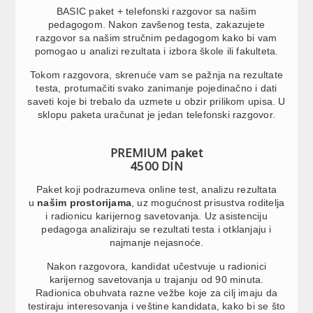
BASIC paket + telefonski razgovor sa našim
pedagogom. Nakon zavšenog testa, zakazujete
razgovor sa našim stručnim pedagogom kako bi vam
pomogao u analizi rezultata i izbora škole ili fakulteta.
Tokom razgovora, skrenuće vam se pažnja na rezultate
testa, protumačiti svako zanimanje pojedinačno i dati
saveti koje bi trebalo da uzmete u obzir prilikom upisa. U
sklopu paketa uračunat je jedan telefonski razgovor.
PREMIUM paket
4500 DIN
Paket koji podrazumeva online test, analizu rezultata
u
našim prostorijama
, uz mogućnost prisustva roditelja
i radionicu karijernog savetovanja. Uz asistenciju
pedagoga analiziraju se rezultati testa i otklanjaju i
najmanje nejasnoće.
Nakon razgovora, kandidat učestvuje u radionici
karijernog savetovanja u trajanju od 90 minuta.
Radionica obuhvata razne vežbe koje za cilj imaju da
testiraju interesovanja i veštine kandidata, kako bi se što