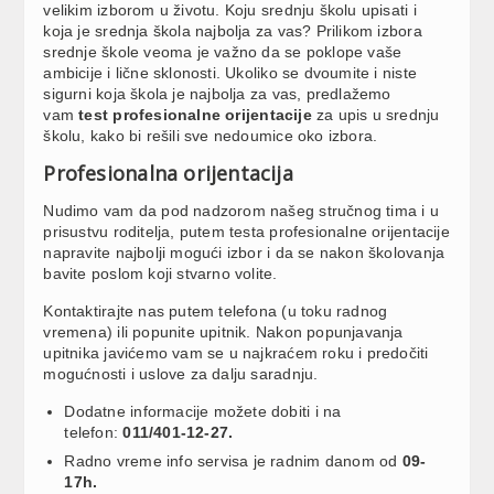
velikim izborom u životu. Koju srednju školu upisati i
koja je srednja škola najbolja za vas? Prilikom izbora
srednje škole veoma je važno da se poklope vaše
ambicije i lične sklonosti. Ukoliko se dvoumite i niste
sigurni koja škola je najbolja za vas, predlažemo
vam
test profesionalne orijentacije
za upis u srednju
školu, kako bi rešili sve nedoumice oko izbora.
Profesionalna orijentacija
Nudimo vam da pod nadzorom našeg stručnog tima i u
prisustvu roditelja, putem testa profesionalne orijentacije
napravite najbolji mogući izbor i da se nakon školovanja
bavite poslom koji stvarno volite.
Kontaktirajte nas putem telefona (u toku radnog
vremena) ili popunite upitnik. Nakon popunjavanja
upitnika javićemo vam se u najkraćem roku i predočiti
mogućnosti i uslove za dalju saradnju.
Dodatne informacije možete dobiti i na
telefon:
011/401-12-27.
Radno vreme info servisa je radnim danom od
09-
17h.