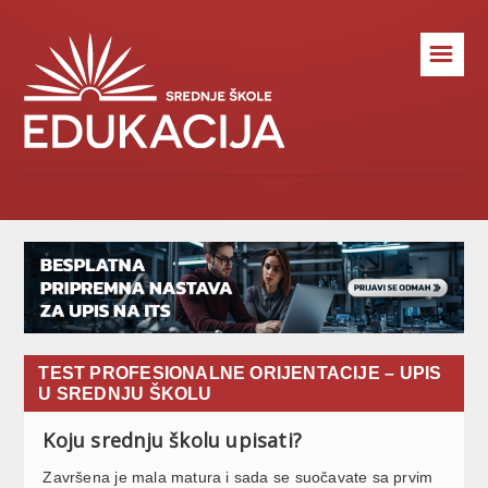
☰
TEST PROFESIONALNE ORIJENTACIJE – UPIS
U SREDNJU ŠKOLU
Koju srednju školu upisati?
Završena je mala matura i sada se suočavate sa prvim