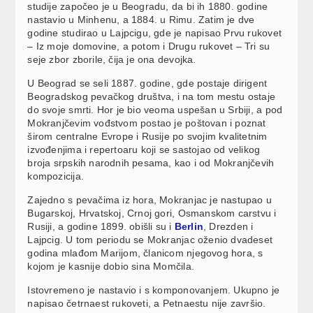
studije započeo je u Beogradu, da bi ih 1880. godine
nastavio u Minhenu, a 1884. u Rimu. Zatim je dve
godine studirao u Lajpcigu, gde je napisao Prvu rukovet
– Iz moje domovine, a potom i Drugu rukovet – Tri su
seje zbor zborile, čija je ona devojka.
U Beograd se seli 1887. godine, gde postaje dirigent
Beogradskog pevačkog društva, i na tom mestu ostaje
do svoje smrti. Hor je bio veoma uspešan u Srbiji, a pod
Mokranjčevim vođstvom postao je poštovan i poznat
širom centralne Evrope i Rusije po svojim kvalitetnim
izvođenjima i repertoaru koji se sastojao od velikog
broja srpskih narodnih pesama, kao i od Mokranjčevih
kompozicija.
Zajedno s pevačima iz hora, Mokranjac je nastupao u
Bugarskoj, Hrvatskoj, Crnoj gori, Osmanskom carstvu i
Rusiji, a godine 1899. obišli su i
Berlin
, Drezden i
Lajpcig. U tom periodu se Mokranjac oženio dvadeset
godina mlađom Marijom, članicom njegovog hora, s
kojom je kasnije dobio sina Momčila.
Istovremeno je nastavio i s komponovanjem. Ukupno je
napisao četrnaest rukoveti, a Petnaestu nije završio.