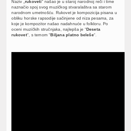
Naziv „
rukoveti
“ našao je u staroj narodnoj reči i time
naznačio spoj svog muzičkog stvaralaštva sa starom
narodnom umetnošću. Rukovet je kompozicija pisana u
obliku horske rapsodije sačinjene od niza pesama, za
koje je kompozitor našao nadahnuće u folkloru. Po
oceni muzičkih stručnjaka, najlepša je “
Deseta
rukovet
“, s temom “
Biljana platno beleše
“.