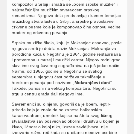
kompozitor u Srbiji i smatra se „ocem srpske muzike“ i
najznačajnijim muzičkim stvaraocem srpskog
romantizma. Njegova dela predstavljaju kamen temeljac
muzičkog stvaralaštva u Srbiji, a srpske pravoslavne
crkvene pesme koje je komponovao čine osnovu većine
modernog crkvenog pevanja.
Srpska muzička škola, koju je Mokranjac osnovao, posle
njegove smrti je dobila naziv Mokranjac. Mokranjčeva
porodična kuća u Negotinu je 1964. godine restaurirana
i pretvorena u muzej i muzički centar. Njegov rodni grad
slavi ime svog čuvenog sugrađanina na još jedan način.
Naime, od 1965. godine u Negotinu se svakog
septembra u njegovu čast održava takmičenje u
horskom pevanju pod nazivom „
Mokranjčevi dani
“.
Takođe, ponosni na velikog kompozitora, Negotinci su
trgu u centru grada dali njegovo ime.
Savremenici su o njemu govorili da je boem, leptir-
priroda koja je znala da se zanese balkanskim
karasevdahom, umetnik koji se na štetu svog ličnog
stvaralaštva sav posvećivao okolini i društvu u kojem je
živeo, ličnost o kojoj niko, izuzev zavidljivaca, nije
izgovorio ružnu reč kada su u pitanju njegove osobine.