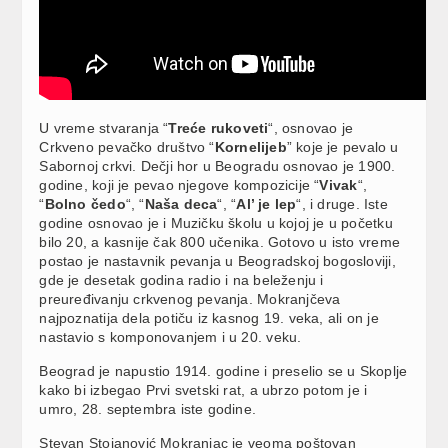
U vreme stvaranja “
Treće rukoveti
“, osnovao je
Crkveno pevačko društvo “
Kornelijeb
” koje je pevalo u
Sabornoj crkvi. Dečji hor u Beogradu osnovao je 1900.
godine, koji je pevao njegove kompozicije “
Vivak
“,
“
Bolno čedo
“, “
Naša deca
“, “
Al’ je lep
“, i druge. Iste
godine osnovao je i Muzičku školu u kojoj je u početku
bilo 20, a kasnije čak 800 učenika. Gotovo u isto vreme
postao je nastavnik pevanja u Beogradskoj bogosloviji,
gde je desetak godina radio i na beleženju i
preuređivanju crkvenog pevanja. Mokranjčeva
najpoznatija dela potiču iz kasnog 19. veka, ali on je
nastavio s komponovanjem i u 20. veku.
Beograd je napustio 1914. godine i preselio se u Skoplje
kako bi izbegao Prvi svetski rat, a ubrzo potom je i
umro, 28. septembra iste godine.
Stevan Stojanović Mokranjac je veoma poštovan