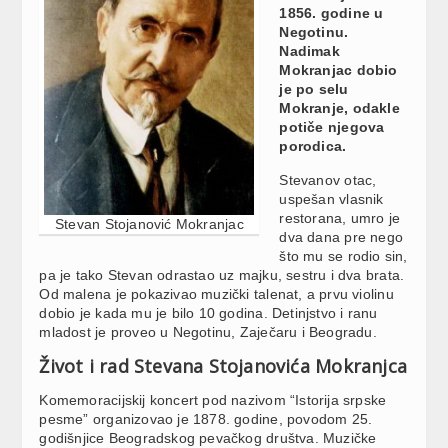
1856. godine u
Negotinu.
Nadimak
Mokranjac dobio
je po selu
Mokranje, odakle
potiče njegova
porodica.
Stevanov otac,
uspešan vlasnik
restorana, umro je
Stevan Stojanović Mokranjac
dva dana pre nego
što mu se rodio sin,
pa je tako Stevan odrastao uz majku, sestru i dva brata.
Od malena je pokazivao muzički talenat, a prvu violinu
dobio je kada mu je bilo 10 godina. Detinjstvo i ranu
mladost je proveo u Negotinu, Zaječaru i Beogradu.
Život i rad Stevana Stojanovića Mokranjca
Komemoracijskij koncert pod nazivom “Istorija srpske
pesme” organizovao je 1878. godine, povodom 25.
godišnjice Beogradskog pevačkog društva. Muzičke