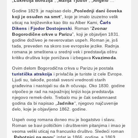
„
Lukrecija Bordžija
“, „
Marija Tjudor
“, „
Angelo
“…
Godine 1829. je napisao delo „
Poslednji dani čoveka
koji je osuđen na smrt
“, koje je imalo izuzetno velik
uticaj na književnike kao što su Alber Kami,
Čarls
Dikens
i
Fjodor Dostojevski
. Roman “
Zvonar
Bogorodične crkve u Parizu
”, koji je objavljen 1831.
godine doživeo je neverovatan uspeh. Roman je, još
tada, preveden na skoro sve evropske jezike. Radnja
romana je smeštena u srednji vek i predstavlja oštru
kritiku društva koje ponižava i izbegava
Kvazimoda
.
Ovim delom Bogorodična crkva u Parizu je postala
turistička atrakcija
i privlačila je turiste iz cele Evrope.
Ljudi su, takođe, postali svesni vrednosti starih
građevina i nastojali su da ih očuvaju. Oko 1830. godine
otpočeo je rad na najvažnijoj knjizi koja predstavlja
njegovo remek-delo. Trebalo mu je čak sedamnaest
godina da bi napisao „
Jadnike
“, njegovo najčuvenije
delo, koje je objavljeno 1862. godine.
Uspeh ovog romana doneo mu je bogatstvo i slavu.
Roman se bavi političkim i društvenim pitanjima i imao je
veoma veliki uticaj na francusko društvo. Sledeći roman
„
Rabotnici na moru
” izdat je 1866. godine, a 1869.