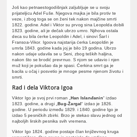
Još kao petnaestogodišnjak zaljubljuje se u svoju
prijateljicu Adel Fuše. Njegova majka je bila protiv te
veze, i zbog toga se on ženi tek nakon majčine smrti
1822. godine. Adel i Viktor su prvog sina Leopolda dobili
1823. godine, ali je dečak ubrzo umro. Njihova ostala
deca su bila ćerke Leopoldin i Adel, i sinovi Šarl i
Fransoa-Vikor. Igoova najstarija ćerka Leopoldin je
umrla 1843. godine kada joj je bilo 19 godina. Ubrzo
nakon udaje udavila se u Seni, zbog teških haljina,
nakon što se brodić prevrnuo. S njom se udavio i njen
muž koji je pokušao da je spasi. Ćerkina smrt ga je
bacila u očaj i posvetio je mnoge pesme njenom životu i
smrti.
Rad i dela Viktora Igoa
Viktor Igo je svoj prvi roman „
Han Islanđanin
“ izdao
1823. godine, a drugi „
Bug-Žargal
“ izdao je 1826.
godine. U periodu između 1829. i 1840. godine Igo je
izdao 5 pesničkih zbirki. Brzo je stekao slavu jednog od
najboljih lirskih pesnika svih vremena.
Viktor Igo 1824. godine postaje član književnog kruga