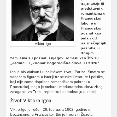
najznačajniji
predstavnik
romantizma u
Francuskoj.
Iako je u
Francuskoj
poznat kao
jedan od
najznačajnijih
Viktor Igo
pesnika, u
drugim
zemljama su poznatiji njegovi romani kao što su
„Jadnici“ i „Zvonar Bogorodične crkve u Parizu“.
Igo je bio aktivan i u političkom životu Pariza. Smatra se
vodećom figurom u istoriji francuske literature i politike,
koji nije samo doprineo romantičkom pokretu u
Francuskoj, nego je stekao i međunarodnu slavu zbog
zalaganja za Treću republiku i demokratiju u zemlji.
Život Viktora Igoa
Viktro Igo je rođen 26. februara 1802. godine u
Bezansonu, u Francuskoj. Bio je treći sin Žozefa