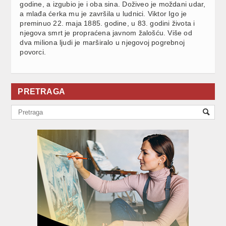
godine, a izgubio je i oba sina. Doživeo je moždani udar,
a mlađa ćerka mu je završila u ludnici. Viktor Igo je
preminuo 22. maja 1885. godine, u 83. godini života i
njegova smrt je propraćena javnom žalošću. Više od
dva miliona ljudi je marširalo u njegovoj pogrebnoj
povorci.
PRETRAGA