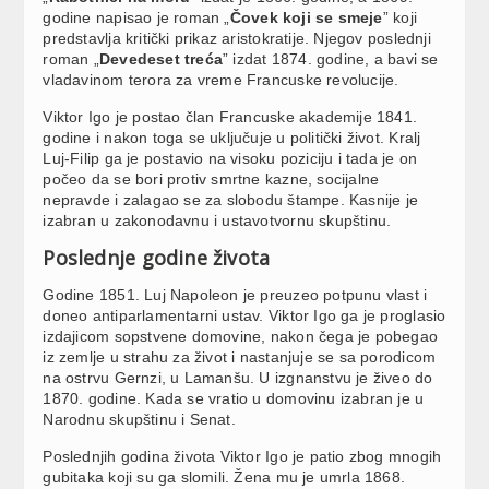
godine napisao je roman „
Čovek koji se smeje
” koji
predstavlja kritički prikaz aristokratije. Njegov poslednji
roman „
Devedeset treća
” izdat 1874. godine, a bavi se
vladavinom terora za vreme Francuske revolucije.
Viktor Igo je postao član Francuske akademije 1841.
godine i nakon toga se uključuje u politički život. Kralj
Luj-Filip ga je postavio na visoku poziciju i tada je on
počeo da se bori protiv smrtne kazne, socijalne
nepravde i zalagao se za slobodu štampe. Kasnije je
izabran u zakonodavnu i ustavotvornu skupštinu.
Poslednje godine života
Godine 1851. Luj Napoleon je preuzeo potpunu vlast i
doneo antiparlamentarni ustav. Viktor Igo ga je proglasio
izdajicom sopstvene domovine, nakon čega je pobegao
iz zemlje u strahu za život i nastanjuje se sa porodicom
na ostrvu Gernzi, u Lamanšu. U izgnanstvu je živeo do
1870. godine. Kada se vratio u domovinu izabran je u
Narodnu skupštinu i Senat.
Poslednjih godina života Viktor Igo je patio zbog mnogih
gubitaka koji su ga slomili. Žena mu je umrla 1868.