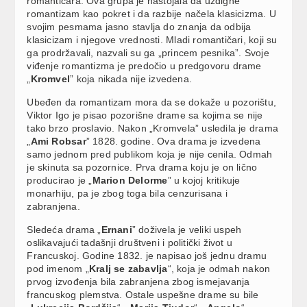
romantičara. Ova grupa je nastojala da uzdigne
romantizam kao pokret i da razbije načela klasicizma. U
svojim pesmama jasno stavlja do znanja da odbija
klasicizam i njegove vrednosti. Mladi romantičari, koji su
ga prodržavali, nazvali su ga „princem pesnika”. Svoje
viđenje romantizma je predočio u predgovoru drame
„
Kromvel
” koja nikada nije izvedena.
Ubeđen da romantizam mora da se dokaže u pozorištu,
Viktor Igo je pisao pozorišne drame sa kojima se nije
tako brzo proslavio. Nakon „Kromvela” usledila je drama
„
Ami Robsar
” 1828. godine. Ova drama je izvedena
samo jednom pred publikom koja je nije cenila. Odmah
je skinuta sa pozornice. Prva drama koju je on lično
producirao je „
Marion Delorme
” u kojoj kritikuje
monarhiju, pa je zbog toga bila cenzurisana i
zabranjena.
Sledeća drama „
Ernani
” doživela je veliki uspeh
oslikavajući tadašnji društveni i politički život u
Francuskoj. Godine 1832. je napisao još jednu dramu
pod imenom „
Kralj se zabavlja
“, koja je odmah nakon
prvog izvođenja bila zabranjena zbog ismejavanja
francuskog plemstva. Ostale uspešne drame su bile