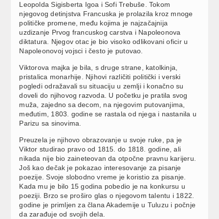
Leopolda Sigisberta Igoa i Sofi Trebuše. Tokom
njegovog detinjstva Francuska je prolazila kroz mnoge
političke promene, među kojima je najzačajnija
uzdizanje Prvog francuskog carstva i Napoleonova
diktatura. Njegov otac je bio visoko odlikovani oficir u
Napoleonovoj vojsci i često je putovao.
Viktorova majka je bila, s druge strane, katolkinja,
pristalica monarhije. Njihovi različiti politički i verski
pogledi odražavali su situaciju u zemlji i konačno su
doveli do njihovog razvoda. U početku je pratila svog
muža, zajedno sa decom, na njegovim putovanjima,
međutim, 1803. godine se rastala od njega i nastanila u
Parizu sa sinovima.
Preuzela je njihovo obrazovanje u svoje ruke, pa je
Viktor studirao pravo od 1815. do 1818. godine, ali
nikada nije bio zaineteovan da otpočne pravnu karijeru.
Još kao dečak je pokazao interesovanje za pisanje
poezije. Svoje slobodno vreme je koristio za pisanje.
Kada mu je bilo 15 godina pobedio je na konkursu u
poeziji. Brzo se proširo glas o njegovom talentu i 1822.
godine je primljen za člana Akademije u Tuluzu i počnje
da zarađuje od svojih dela.