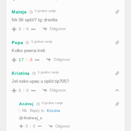
5 godine ranije
Mateja
Nk 06 opšti? Ig: dren6a
Odgovor
0
0
5 godine ranije
Pepa
Kolko poena treb
Odgovor
17
-3
6 godine ranije
Kristina
Jel neko upao u opšti tip?05?
Odgovor
0
0
6 godine ranije
Andrej
Reply to
Kristina
@4ndreej_s
Odgovor
0
0