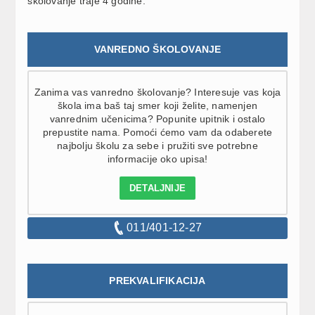
školovanje traje 4 godine.
VANREDNO ŠKOLOVANJE
Zanima vas vanredno školovanje? Interesuje vas koja
škola ima baš taj smer koji želite, namenjen
vanrednim učenicima? Popunite upitnik i ostalo
prepustite nama. Pomoći ćemo vam da odaberete
najbolju školu za sebe i pružiti sve potrebne
informacije oko upisa!
DETALJNIJE
011/401-12-27
PREKVALIFIKACIJA