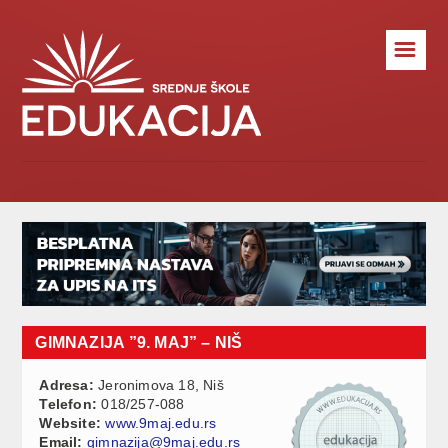
☰
GIMNAZIJA ”9. MAJ” – NIŠ
Adresa:
Jeronimova 18, Niš
Telefon:
018/257-088
Website:
www.9maj.edu.rs
Email:
gimnazija@9maj.edu.rs