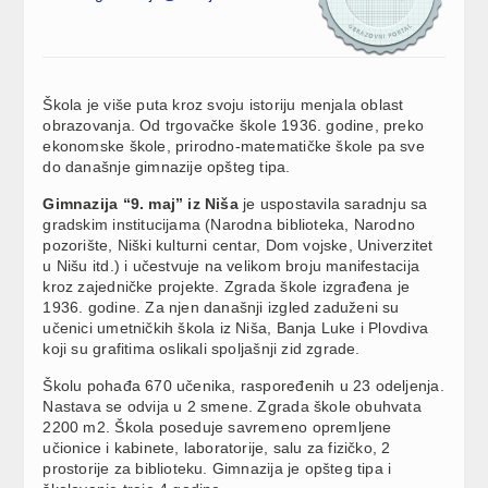
Škola je više puta kroz svoju istoriju menjala oblast
obrazovanja. Od trgovačke škole 1936. godine, preko
ekonomske škole, prirodno-matematičke škole pa sve
do današnje gimnazije opšteg tipa.
Gimnazija “9. maj” iz Niša
je uspostavila saradnju sa
gradskim institucijama (Narodna biblioteka, Narodno
pozorište, Niški kulturni centar, Dom vojske, Univerzitet
u Nišu itd.) i učestvuje na velikom broju manifestacija
kroz zajedničke projekte. Zgrada škole izgrađena je
1936. godine. Za njen današnji izgled zaduženi su
učenici umetničkih škola iz Niša, Banja Luke i Plovdiva
koji su grafitima oslikali spoljašnji zid zgrade.
Školu pohađa 670 učenika, raspoređenih u 23 odeljenja.
Nastava se odvija u 2 smene. Zgrada škole obuhvata
2200 m2. Škola poseduje savremeno opremljene
učionice i kabinete, laboratorije, salu za fizičko, 2
prostorije za biblioteku. Gimnazija je opšteg tipa i