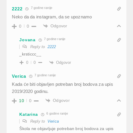
7 godine ranije
2222
Neko da da instagram, da se upoznamo
Odgovor
0
0
7 godine ranije
Jovana
Reply to
2222
_krsticcc__
Odgovor
0
0
7 godine ranije
Verica
Kada će biti objavljen potreban broj bodova za upis
2019/2020 godinu.
Odgovor
10
0
6 godine ranije
Katarina
Reply to
Verica
Škola ne objavljuje potreban broj bodova za upis