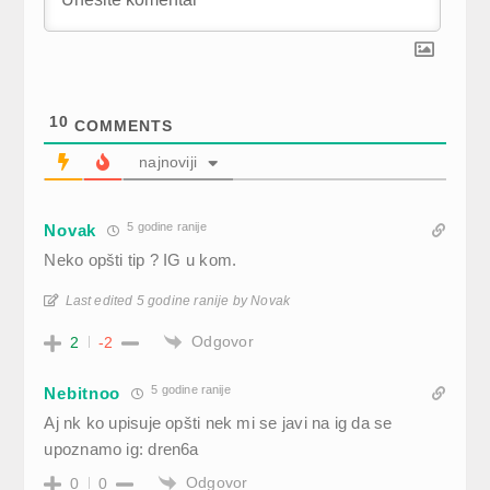
10
COMMENTS
najnoviji
5 godine ranije
Novak
Neko opšti tip ? IG u kom.
Last edited 5 godine ranije by Novak
Odgovor
2
-2
5 godine ranije
Nebitnoo
Aj nk ko upisuje opšti nek mi se javi na ig da se
upoznamo ig: dren6a
Odgovor
0
0