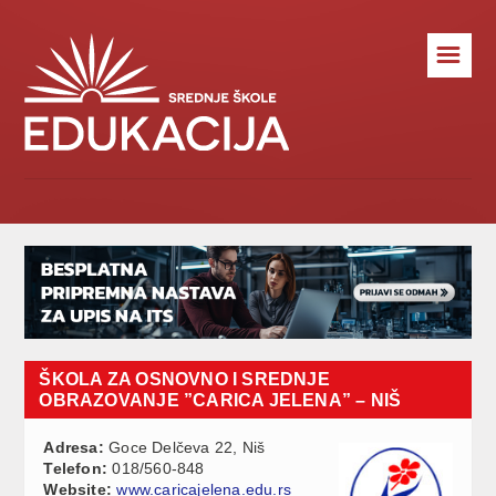
☰
ŠKOLA ZA OSNOVNO I SREDNJE
OBRAZOVANJE ”CARICA JELENA” – NIŠ
Adresa:
Goce Delčeva 22, Niš
Telefon:
018/560-848
Website:
www.caricajelena.edu.rs