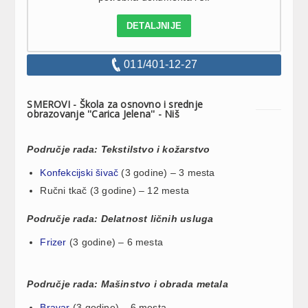
DETALJNIJE
011/401-12-27
SMEROVI - Škola za osnovno i srednje
obrazovanje ''Carica Jelena'' - Niš
Područje rada: Tekstilstvo i kožarstvo
Konfekcijski šivač
(3 godine) – 3 mesta
Ručni tkač (3 godine) – 12 mesta
Područje rada: Delatnost ličnih usluga
Frizer
(3 godine) – 6 mesta
Područje rada: Mašinstvo i obrada metala
Bravar
(3 godine) – 6 mesta