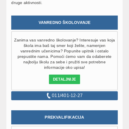
druge aktivnosti.
VANREDNO ŠKOLOVANJE
Zanima vas vanredno školovanje? Interesuje vas koja
škola ima baš taj smer koji želite, namenjen
vanrednim učenicima? Popunite upitnik i ostalo
prepustite nama. Pomoći ćemo vam da odaberete
najbolju školu za sebe i pružiti sve potrebne
informacije oko upisa!
DETALJNIJE
011/401-12-27
PREKVALIFIKACIJA