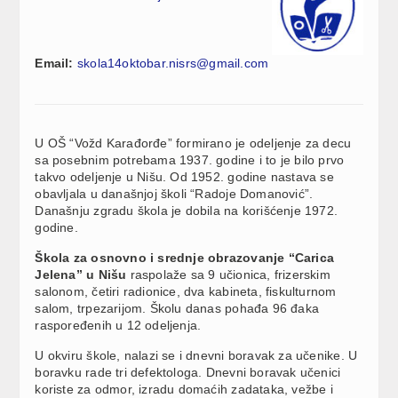
Email:
skola14oktobar.nisrs@gmail.com
U OŠ “Vožd Karađorđe” formirano je odeljenje za decu
sa posebnim potrebama 1937. godine i to je bilo prvo
takvo odeljenje u Nišu. Od 1952. godine nastava se
obavljala u današnjoj školi “Radoje Domanović”.
Današnju zgradu škola je dobila na korišćenje 1972.
godine.
Škola za osnovno i srednje obrazovanje “Carica
Jelena” u Nišu
raspolaže sa 9 učionica, frizerskim
salonom, četiri radionice, dva kabineta, fiskulturnom
salom, trpezarijom. Školu danas pohađa 96 đaka
raspoređenih u 12 odeljenja.
U okviru škole, nalazi se i dnevni boravak za učenike. U
boravku rade tri defektologa. Dnevni boravak učenici
koriste za odmor, izradu domaćih zadataka, vežbe i