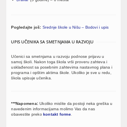
Pogledajte još:
Srednje škole u Nišu – Bodovi i upis
UPIS UČENIKA SA SMETNJAMA U RAZVOJU
Učenici sa smetnjama u razvoju podnose prijavu u
samoj školi. Nakon toga škola vrši proveru zahteva i
usklađenost sa posebnim zahtevima nastavnog plana i
programa i opštim aktima škole. Ukoliko je sve u redu,
škola upisuje učenika.
***Napomena:
Ukoliko mislite da postoji neka greška u
navedenim informacijama molimo Vas da nas
obavestite preko
kontakt forme
.