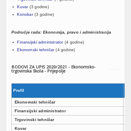
Kuvar
(3 godine)
Konobar
(3 godine)
Područje rada: Ekonomija, pravo i administracija
Finansijski administrator
(4 godine)
Ekonomski tehničar
(4 godine)
BODOVI ZA UPIS 2020/2021 - Ekonomsko-
trgovinska škola - Prijepolje
Profil
Br
Ekonomski tehničar
3
Finansijski administrator
3
Trgovinski tehničar
3
Kuvar
1