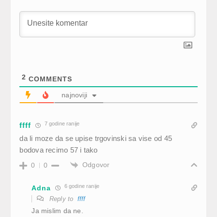
2
COMMENTS
najnoviji
7 godine ranije
ffff
da li moze da se upise trgovinski sa vise od 45
bodova recimo 57 i tako
Odgovor
0
0
6 godine ranije
Adna
Reply to
ffff
Ja mislim da ne.