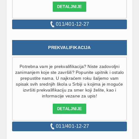
DETALJNIJE
011/401-12-27
PREKVALIFIKACIJA
Potrebna vam je prekvalifikacija? Niste zadovoljni
zanimanjem koje ste završili? Popunite upitnik i ostalo
prepustite nama. U najkraćem roku šaljemo vam
spisak svih srednjih škola u Srbiji u kojima je moguće
izvršiti prekvalifikaciju za smer koji želite, kao i
informacije vezane za upis!
DETALJNIJE
011/401-12-27