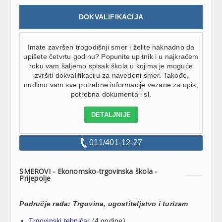
DOKVALIFIKACIJA
Imate završen trogodišnji smer i želite naknadno da
upišete četvrtu godinu? Popunite upitnik i u najkraćem
roku vam šaljemo spisak škola u kojima je moguće
izvršiti dokvalifikaciju za navedeni smer. Takođe,
nudimo vam sve potrebne informacije vezane za upis,
potrebna dokumenta i sl.
DETALJNIJE
011/401-12-27
SMEROVI - Ekonomsko-trgovinska škola -
Prijepolje
Područje rada: Trgovina, ugostiteljstvo i turizam
Trgovinski tehničar
(4 godine)