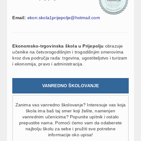
Email:
ekon.skola1prijepolje@hotmail.com
Ekonomsko-trgovinska škola u Prijepolju
obrazuje
učenike na četvorogodišnjim i trogodišnjim smerovima
kroz dva područja rada: trgovina, ugostiteljstvo i turizam
i ekonomija, pravo i administracija.
VANREDNO ŠKOLOVANJE
Zanima vas vanredno školovanje? Interesuje vas koja
škola ima baš taj smer koji želite, namenjen
vanrednim učenicima? Popunite upitnik i ostalo
prepustite nama. Pomoći ćemo vam da odaberete
najbolju školu za sebe i pružiti sve potrebne
informacije oko upisa!