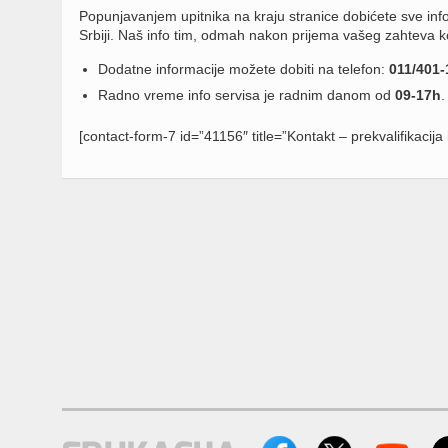
Popunjavanjem upitnika na kraju stranice dobićete sve in
Srbiji. Naš info tim, odmah nakon prijema vašeg zahteva kon
Dodatne informacije možete dobiti na telefon:
011/401-
Radno vreme info servisa je radnim danom od
09-17h
.
[contact-form-7 id=”41156″ title=”Kontakt – prekvalifikacija 