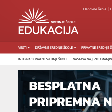
Osnovne škole
F
VESTI
DRŽAVNE SREDNJE ŠKOLE
PRIVATNE SREDNJE 
INTERNACIONALNE SREDNJE ŠKOLE
NASTAVA NA JEZIKU MANJI