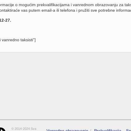
formacije o mogućim prekvalifikacijama i vanrednom obrazovanju za taks
taktiraće vas putem email-a ili telefona i pružiti sve potrebne informac
12-27.
i vanredno taksisti”]
© 2014-2024 Sva
Vanredno obrazovanje
Prekvalifikacija – S