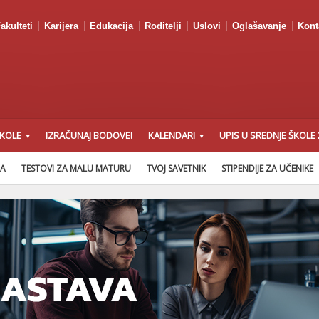
akulteti
Karijera
Edukacija
Roditelji
Uslovi
Oglašavanje
Kont
ŠKOLE
IZRAČUNAJ BODOVE!
KALENDARI
UPIS U SREDNJE ŠKOLE 
NA
TESTOVI ZA MALU MATURU
TVOJ SAVETNIK
STIPENDIJE ZA UČENIKE