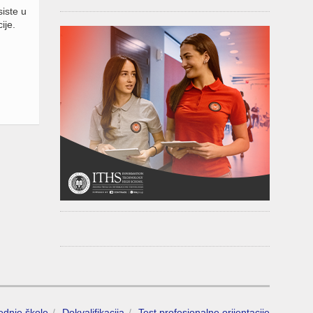
iste u
ije.
rednje škole
Dokvalifikacija
Test profesionalne orijentacije