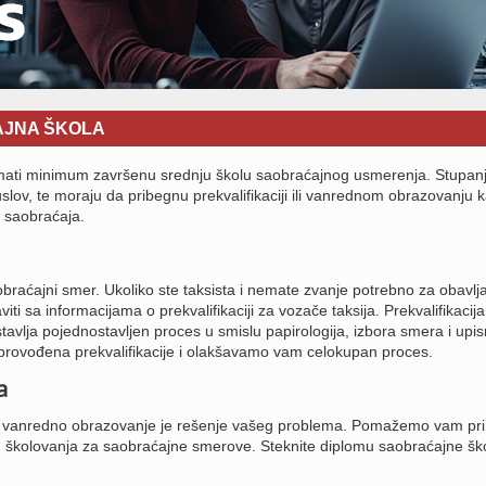
AJNA ŠKOLA
imati minimum završenu srednju školu saobraćajnog usmerenja. Stupa
slov, te moraju da pribegnu prekvalifikaciji ili vanrednom obrazovanju k
g saobraćaja.
braćajni smer. Ukoliko ste taksista i nemate zvanje potrebno za obavlj
ti sa informacijama o prekvalifikaciji za vozače taksija. Prekvalifikacija
avlja pojednostavljen proces u smislu papirologija, izbora smera i upi
rovođena prekvalifikacije i olakšavamo vam celokupan proces.
a
lu, vanredno obrazovanje je rešenje vašeg problema. Pomažemo vam pri
g školovanja za saobraćajne smerove. Steknite diplomu saobraćajne šk