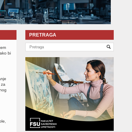
PRETRAGA
njem
ako bi
anje
 za
snog
ole,