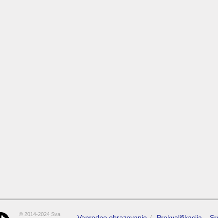
© 2014-2024 Sva
Vanredno obrazovanje
Prekvalifikacija – S