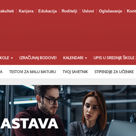
akulteti
Karijera
Edukacija
Roditelji
Uslovi
Oglašavanje
Kont
ŠKOLE
IZRAČUNAJ BODOVE!
KALENDARI
UPIS U SREDNJE ŠKOLE 
NA
TESTOVI ZA MALU MATURU
TVOJ SAVETNIK
STIPENDIJE ZA UČENIKE