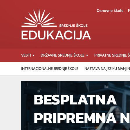
Osnovne škole
F
VESTI
DRŽAVNE SREDNJE ŠKOLE
PRIVATNE SREDNJE 
INTERNACIONALNE SREDNJE ŠKOLE
NASTAVA NA JEZIKU MANJI