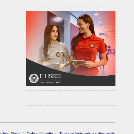
rednje škole
Dokvalifikacija
Test profesionalne orijentacije