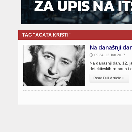
TAG "AGATA KRISTI"
Na današnji dan
09:34, 12.Jan 2017
🕔
Na današnji dan, 12. j
detektivskih romana i d
Read Full Article
▸