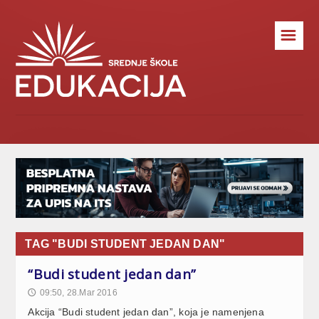
☰
TAG "BUDI STUDENT JEDAN DAN"
“Budi student jedan dan”
09:50, 28.Mar 2016
🕔
Akcija “Budi student jedan dan”, koja je namenjena