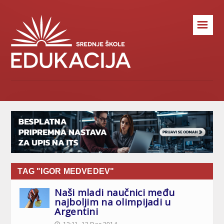
☰
TAG "IGOR MEDVEDEV"
Naši mladi naučnici među
najboljim na olimpijadi u
Argentini