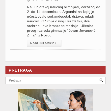
12:11, 12.Dec 2014
🕔
Na Juniorskoj naučnoj olimpijadi, održanoj od
2. do 11. decembra u Argentini na kojoj je
učestvovalo sedamdesetak država, mladi
naučnici iz Srbije osvojili su zlatnu, dve
srebrne i dve bronzane medalje. Učenica
prvog razreda gimnazije “Jovan Jovanović
Zmaj” iz Novog
Read Full Article
▸
PRETRAGA