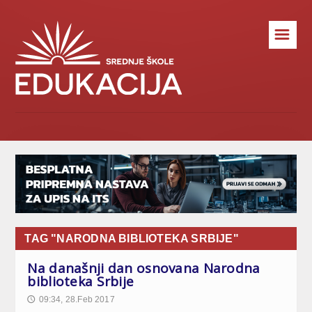
☰
TAG "NARODNA BIBLIOTEKA SRBIJE"
Na današnji dan osnovana Narodna
biblioteka Srbije
09:34, 28.Feb 2017
🕔