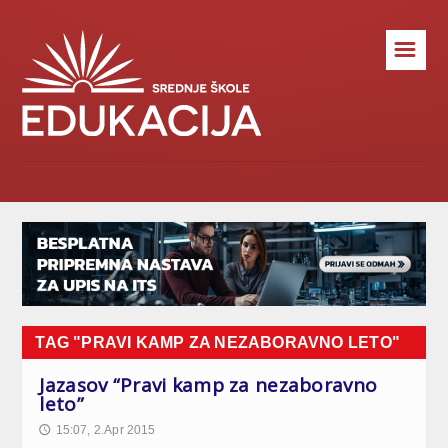
☰
TAG "PRAVI KAMP ZA NEZABORAVNO LETO"
Jazasov “Pravi kamp za nezaboravno
leto”
15:07, 2.Apr 2015
🕔