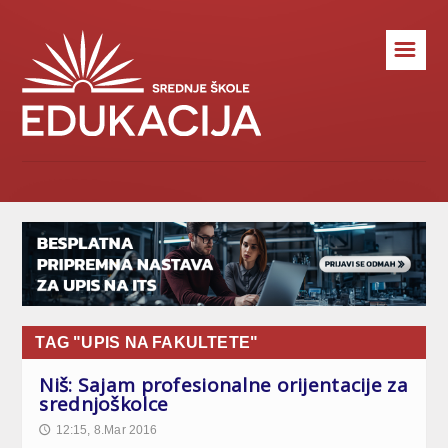
☰
TAG "UPIS NA FAKULTETE"
Niš: Sajam profesionalne orijentacije za
srednjoškolce
12:15, 8.Mar 2016
🕔