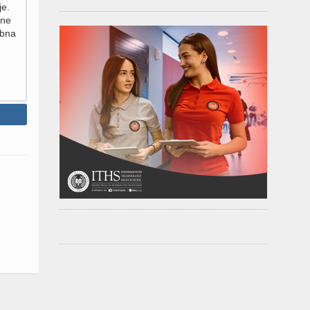
je.
bne
ebna