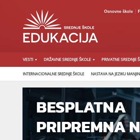
Osnovne škole
F
VESTI
DRŽAVNE SREDNJE ŠKOLE
PRIVATNE SREDNJE 
INTERNACIONALNE SREDNJE ŠKOLE
NASTAVA NA JEZIKU MANJI