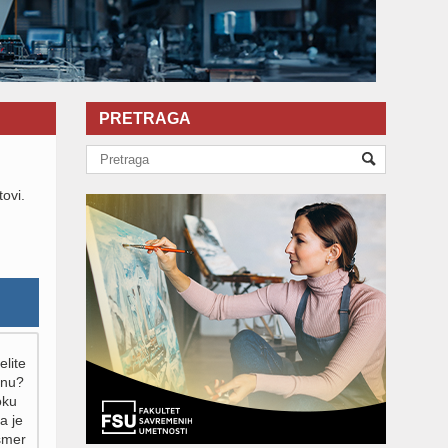
PRETRAGA
tovi.
elite
inu?
oku
a je
 smer