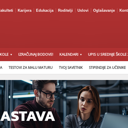
akulteti
Karijera
Edukacija
Roditelji
Uslovi
Oglašavanje
Kont
ŠKOLE
IZRAČUNAJ BODOVE!
KALENDARI
UPIS U SREDNJE ŠKOLE 
NA
TESTOVI ZA MALU MATURU
TVOJ SAVETNIK
STIPENDIJE ZA UČENIKE