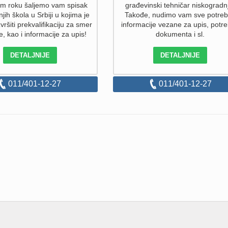
em roku šaljemo vam spisak
građevinski tehničar niskogradn
njih škola u Srbiji u kojima je
Takođe, nudimo vam sve potre
ršiti prekvalifikaciju za smer
informacije vezane za upis, potr
te, kao i informacije za upis!
dokumenta i sl.
DETALJNIJE
DETALJNIJE
011/401-12-27
011/401-12-27