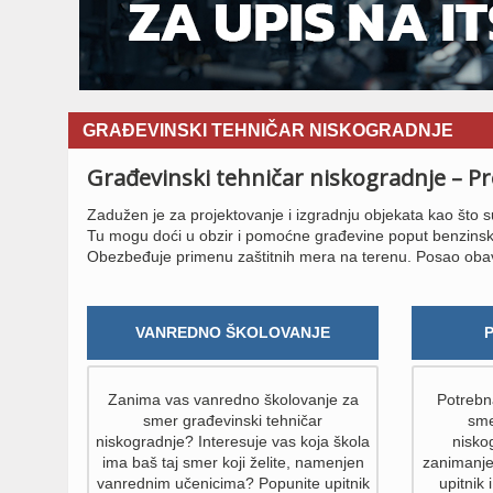
GRAĐEVINSKI TEHNIČAR NISKOGRADNJE
Građevinski tehničar niskogradnje – Pr
Zadužen je za projektovanje i izgradnju objekata kao što su
Tu mogu doći u obzir i pomoćne građevine poput benzinskih
Obezbeđuje primenu zaštitnih mera na terenu. Posao obavlja
VANREDNO ŠKOLOVANJE
Zanima vas vanredno školovanje za
Potrebna
smer građevinski tehničar
sme
niskogradnje? Interesuje vas koja škola
nisko
ima baš taj smer koji želite, namenjen
zanimanje
vanrednim učenicima? Popunite upitnik
upitnik