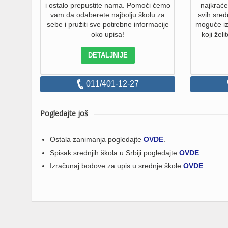
i ostalo prepustite nama. Pomoći ćemo
najkrać
vam da odaberete najbolju školu za
svih sred
sebe i pružiti sve potrebne informacije
moguće izv
oko upisa!
koji želi
DETALJNIJE
011/401-12-27
Pogledajte još
Ostala zanimanja pogledajte
OVDE
.
Spisak srednjih škola u Srbiji pogledajte
OVDE
.
Izračunaj bodove za upis u srednje škole
OVDE
.