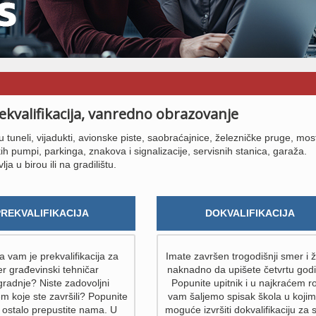
ekvalifikacija, vanredno obrazovanje
 tuneli, vijadukti, avionske piste, saobraćajnice, železničke pruge, mos
 pumpi, parkinga, znakova i signalizacije, servisnih stanica, garaža.
 u birou ili na gradilištu.
PREKVALIFIKACIJA
DOKVALIFIKACIJA
 vam je prekvalifikacija za
Imate završen trogodišnji smer i ž
r građevinski tehničar
naknadno da upišete četvrtu god
gradnje? Niste zadovoljni
Popunite upitnik i u najkraćem r
m koje ste završili? Popunite
vam šaljemo spisak škola u kojim
 i ostalo prepustite nama. U
moguće izvršiti dokvalifikaciju za