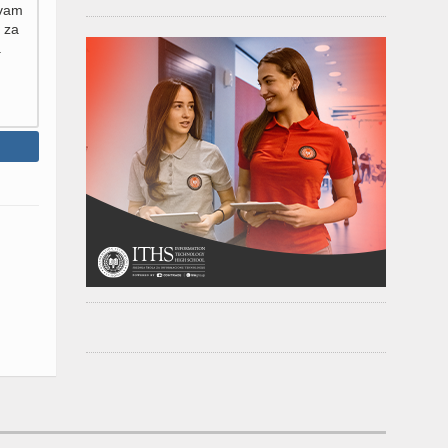
 vam
 za
.