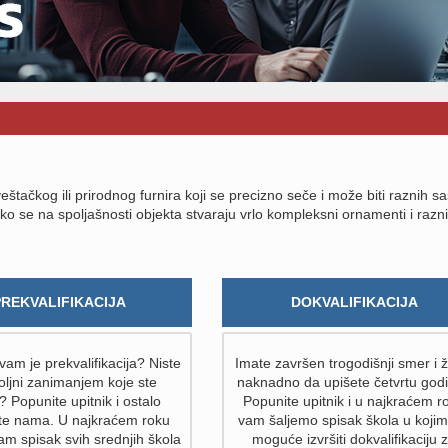
ačkog ili prirodnog furnira koji se precizno seče i može biti raznih s
 Tako se na spoljašnosti objekta stvaraju vrlo kompleksni ornamenti i razni
PREKVALIFIKACIJA
DOKVALIFIKACIJA
am je prekvalifikacija? Niste
Imate završen trogodišnji smer i ž
ljni zanimanjem koje ste
naknadno da upišete četvrtu god
i? Popunite upitnik i ostalo
Popunite upitnik i u najkraćem r
ite nama. U najkraćem roku
vam šaljemo spisak škola u kojim
am spisak svih srednjih škola
moguće izvršiti dokvalifikaciju 