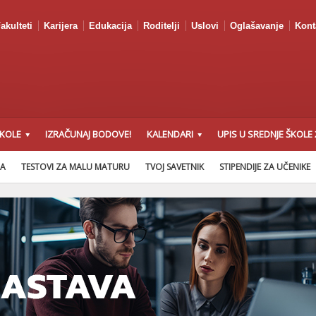
akulteti
Karijera
Edukacija
Roditelji
Uslovi
Oglašavanje
Kont
ŠKOLE
IZRAČUNAJ BODOVE!
KALENDARI
UPIS U SREDNJE ŠKOLE 
NA
TESTOVI ZA MALU MATURU
TVOJ SAVETNIK
STIPENDIJE ZA UČENIKE