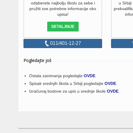
odaberete najbolju školu za sebe i
u Srbiji
pružiti sve potrebne informacije oko
prekvalifik
upisa!
info
DETALJNIJE
011/401-12-27
Pogledajte još
Ostala zanimanja pogledajte
OVDE
.
Spisak srednjih škola u Srbiji pogledajte
OVDE
.
Izračunaj bodove za upis u srednje škole
OVDE
.