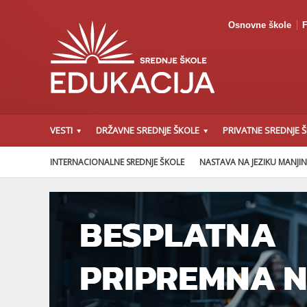
Osnovne škole
F
VESTI
DRŽAVNE SREDNJE ŠKOLE
PRIVATNE SREDNJE 
INTERNACIONALNE SREDNJE ŠKOLE
NASTAVA NA JEZIKU MANJI