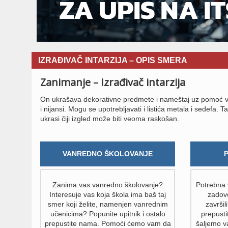
IZRAĐIVAČ INTARZIJA – OPIS SMERA
Zanimanje – Izrađivač intarzija
On ukrašava dekorativne predmete i nameštaj uz pomoć vešt
i nijansi. Mogu se upotrebljavati i listića metala i sedefa.
ukrasi čiji izgled može biti veoma raskošan.
VANREDNO ŠKOLOVANJE
Zanima vas vanredno školovanje?
Potrebna v
Interesuje vas koja škola ima baš taj
zadovo
smer koji želite, namenjen vanrednim
završil
učenicima? Popunite upitnik i ostalo
prepust
prepustite nama. Pomoći ćemo vam da
šaljemo v