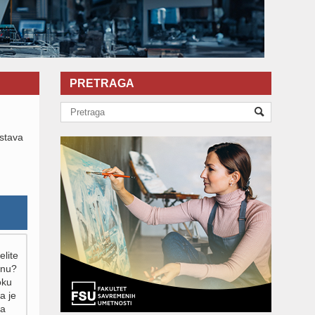
PRETRAGA
astava
elite
inu?
oku
a je
za