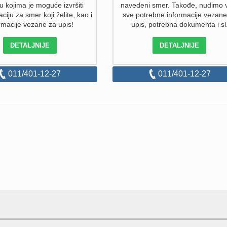
 u kojima je moguće izvršiti
navedeni smer. Takođe, nudimo
aciju za smer koji želite, kao i
sve potrebne informacije vezane
rmacije vezane za upis!
upis, potrebna dokumenta i sl
DETALJNIJE
DETALJNIJE
011/401-12-27
011/401-12-27