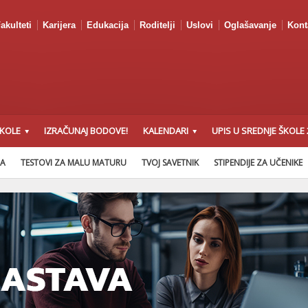
akulteti
Karijera
Edukacija
Roditelji
Uslovi
Oglašavanje
Kont
ŠKOLE
IZRAČUNAJ BODOVE!
KALENDARI
UPIS U SREDNJE ŠKOLE 
NA
TESTOVI ZA MALU MATURU
TVOJ SAVETNIK
STIPENDIJE ZA UČENIKE