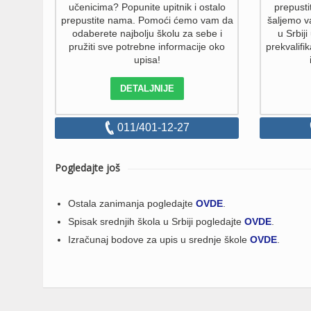
učenicima? Popunite upitnik i ostalo
prepust
prepustite nama. Pomoći ćemo vam da
šaljemo v
odaberete najbolju školu za sebe i
u Srbiji
pružiti sve potrebne informacije oko
prekvalifik
upisa!
DETALJNIJE
011/401-12-27
Pogledajte još
Ostala zanimanja pogledajte
OVDE
.
Spisak srednjih škola u Srbiji pogledajte
OVDE
.
Izračunaj bodove za upis u srednje škole
OVDE
.