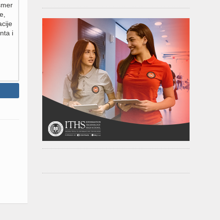
 smer
e,
cije
nta i