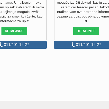
ite nama. U najkraćem roku
moguće izvršiti dokvalifikaciju za
am spisak svih srednjih škola
keramičar teracer pećar. Takođ
 u kojima je moguće izvršiti
nudimo vam sve potrebne informa
aciju za smer koji želite, kao i
vezane za upis, potrebna dokume
informacije za upis!
sl.
DETALJNIJE
DETALJNIJE
011/401-12-27
011/401-12-27