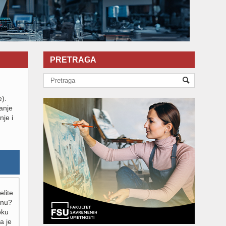
PRETRAGA
e).
ganje
nje i
elite
inu?
oku
a je