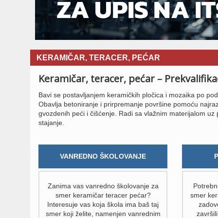
KERAMIČAR, TERACER, PEĆAR
Keramičar, teracer, pećar – Prekvalifik
Bavi se postavljanjem keramičkih pločica i mozaika po podo
Obavlja betoniranje i prirpremanje površine pomoću najrazlič
gvozdenih peći i čišćenje. Radi sa vlažnim materijalom uz
stajanje.
VANREDNO ŠKOLOVANJE
Zanima vas vanredno školovanje za
Potrebna
smer keramičar teracer pećar?
smer ker
Interesuje vas koja škola ima baš taj
zadovo
smer koji želite, namenjen vanrednim
završil