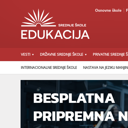
Osnovne škole
F
VESTI
DRŽAVNE SREDNJE ŠKOLE
PRIVATNE SREDNJE 
INTERNACIONALNE SREDNJE ŠKOLE
NASTAVA NA JEZIKU MANJI