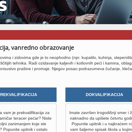
acija, vanredno obrazovanje
vima i zidovima gde je to neophodno (npr. kupatilo, kuhinja, stepeništ
itijih tehnika. Radi ozidavanje kaljevih i kotlovnih peći i kamina, obla
 prisustvo prašine i promaje. Njegov posao podrazumeva čučanje, kleča
PREKVALIFIKACIJA
DOKVALIFIKACIJA
 vam je prekvalifikacija za
Imate završen trogodišnji smer i ž
amičar teracer pećar? Niste
naknadno da upišete četvrtu god
ljni zanimanjem koje ste
Popunite upitnik i u najkraćem r
i? Popunite upitnik i ostalo
vam šaljemo spisak škola u kojim