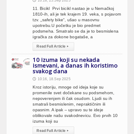
10:18, 25.Sep 2025
🕔
11. Bicikl Prvi bicikl nastao je u Nemačkoj
1810-ih, ali je tek krajem 19. veka, s pojavom
tzv. „safety bike“, ušao u masovnu
upotrebu.U početku je bio predmet
podsmeha. Smatralo se da je to besmislena
igračka za dokone bogataše, a
Read Full Article
▸
10 izuma koji su nekada
ismevani, a danas ih koristimo
svakog dana
10:16, 18.Sep 2025
🕔
Kroz istoriju, mnoge od ideja koje su
promenile svet dočekane su podsmehom,
nepoverenjem ili čak osudom. Ljudi su ih
smatrali besmislenim, nepraktičnim ili
opasnim. A ipak – upravo su te ideje
oblikovale našu svakodnevicu. Evo prvih 10
izuma koji su
Read Full Article
▸