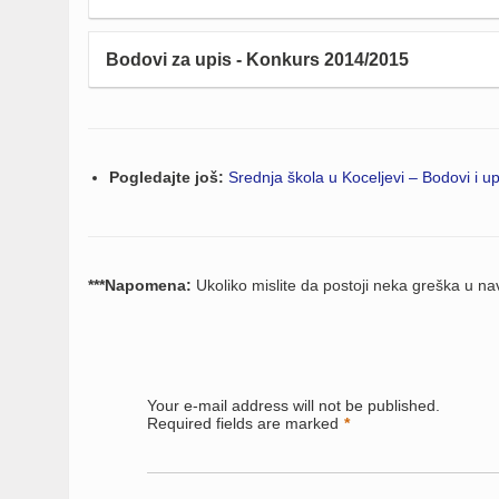
Bodovi za upis - Konkurs 2014/2015
Pogledajte još:
Srednja škola u Koceljevi – Bodovi i up
***Napomena:
Ukoliko mislite da postoji neka greška u 
Your e-mail address will not be published.
Required fields are marked
*