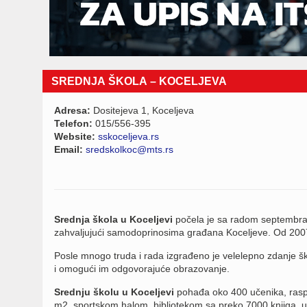
SREDNJA ŠKOLA – KOCELJEVA
Adresa:
Dositejeva 1, Koceljeva
Telefon:
015/556-395
Website:
sskoceljeva.rs
Email:
sredskolkoc@mts.rs
Srednja škola u Koceljevi
počela je sa radom septembra 
zahvaljujući samodoprinosima građana Koceljeve. Od 2007.
Posle mnogo truda i rada izgrađeno je velelepno zdanje šk
i omogući im odgovorajuće obrazovanje.
Srednju školu u Koceljevi
pohađa oko 400 učenika, rasp
m2, sportskom halom, bibliotekom sa preko 7000 knjiga, 