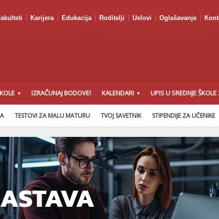
akulteti
Karijera
Edukacija
Roditelji
Uslovi
Oglašavanje
Kont
ŠKOLE
IZRAČUNAJ BODOVE!
KALENDARI
UPIS U SREDNJE ŠKOLE 
NA
TESTOVI ZA MALU MATURU
TVOJ SAVETNIK
STIPENDIJE ZA UČENIKE