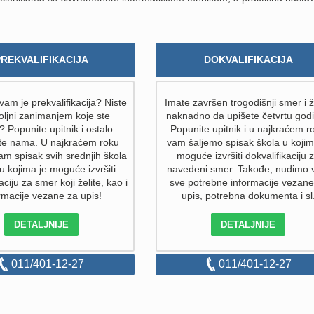
PREKVALIFIKACIJA
DOKVALIFIKACIJA
am je prekvalifikacija? Niste
Imate završen trogodišnji smer i ž
ljni zanimanjem koje ste
naknadno da upišete četvrtu god
i? Popunite upitnik i ostalo
Popunite upitnik i u najkraćem r
ite nama. U najkraćem roku
vam šaljemo spisak škola u kojim
am spisak svih srednjih škola
moguće izvršiti dokvalifikaciju 
 u kojima je moguće izvršiti
navedeni smer. Takođe, nudimo
aciju za smer koji želite, kao i
sve potrebne informacije vezane
rmacije vezane za upis!
upis, potrebna dokumenta i sl
DETALJNIJE
DETALJNIJE
011/401-12-27
011/401-12-27