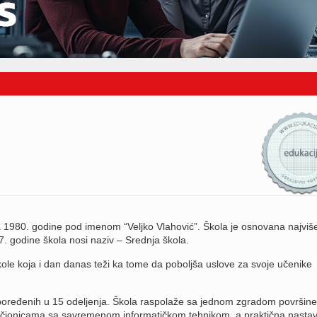
1980. godine pod imenom “Veljko Vlahović”. Škola je osnovana najviš
 godine škola nosi naziv – Srednja škola.
ole koja i dan danas teži ka tome da poboljša uslove za svoje učenike
oređenih u 15 odeljenja. Škola raspolaže sa jednom zgradom površin
učionicama sa savremenom informatičkom tehnikom, a praktična nasta