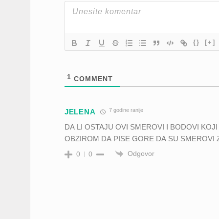
{}
[+]
1
COMMENT
7 godine ranije
JELENA
DA LI OSTAJU OVI SMEROVI I BODOVI KOJI 
OBZIROM DA PISE GORE DA SU SMEROVI Z
Odgovor
0
0