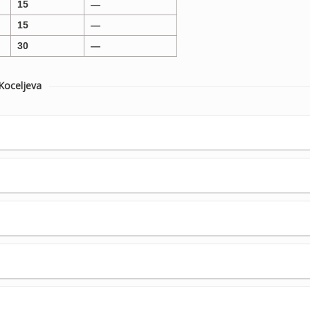
15
—
15
—
30
—
oceljeva