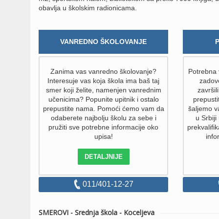
obavlja u školskim radionicama.
VANREDNO ŠKOLOVANJE
Zanima vas vanredno školovanje?
Potrebna v
Interesuje vas koja škola ima baš taj
zadovo
smer koji želite, namenjen vanrednim
završil
učenicima? Popunite upitnik i ostalo
prepust
prepustite nama. Pomoći ćemo vam da
šaljemo v
odaberete najbolju školu za sebe i
u Srbiji
pružiti sve potrebne informacije oko
prekvalifik
upisa!
info
DETALJNIJE
011/401-12-27
SMEROVI - Srednja škola - Koceljeva