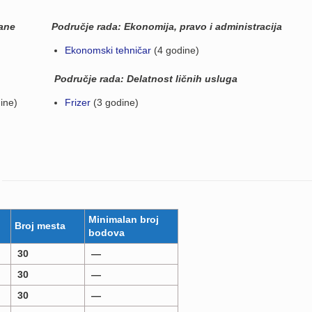
rane
Područje rada:
Ekonomija, pravo i administracija
Ekonomski tehničar
(4 godine)
Područje rada: Delatnost ličnih usluga
ine)
Frizer
(3 godine)
Minimalan broj
Broj mesta
bodova
30
—
30
—
30
—