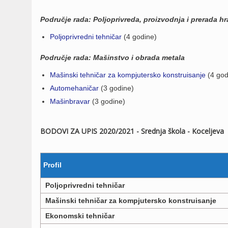
Područje rada: Poljoprivreda, proizvodnja i prerada h
Poljoprivredni tehničar
(4 godine)
Područje rada: Mašinstvo i obrada metala
Mašinski tehničar za kompjutersko konstruisanje
(4 god
Automehaničar
(3 godine)
Mašinbravar
(3 godine)
BODOVI ZA UPIS 2020/2021 - Srednja škola - Koceljeva
Profil
Poljoprivredni tehničar
Mašinski tehničar za kompjutersko konstruisanje
Ekonomski tehničar