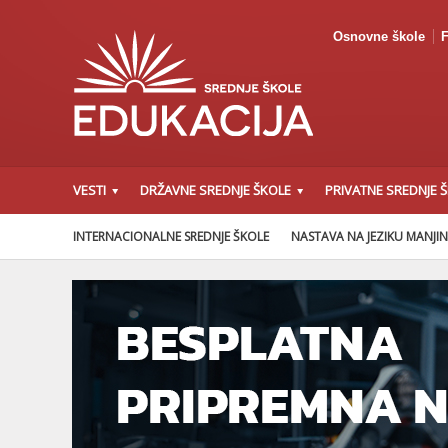
Osnovne škole
F
VESTI
DRŽAVNE SREDNJE ŠKOLE
PRIVATNE SREDNJE 
INTERNACIONALNE SREDNJE ŠKOLE
NASTAVA NA JEZIKU MANJI