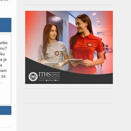
elite
inu?
oku
a je
za
 vam
 za
.