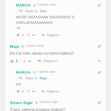
4 godine ranije
MARIJA
Reply to
Sara
MOZE INSTAGRAM DRUGARICE IZ
ODELJENJAAAAAAAA
<3
Odgovor
0
0
5 godine ranije
Maja
Da li je neko upisao za komercijalistu?
Odgovor
6
-1
4 godine ranije
MARIJA
Reply to
Maja
DA
Odgovor
0
0
6 godine ranije
Stiven Sigal
Čemu zabrana proslave mature?