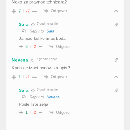
Neko za pravnog tehnicara?
Odgovor
7
-7
7 godine ranije
Sara
Reply to
Sara
Ja mzd koliko imas boda
Odgovor
6
-2
7 godine ranije
Nevena
Kada ce izaci bodovi za upis?
Odgovor
1
-1
7 godine ranije
Sara
Reply to
Nevena
Posle liste zelja
Odgovor
1
-2