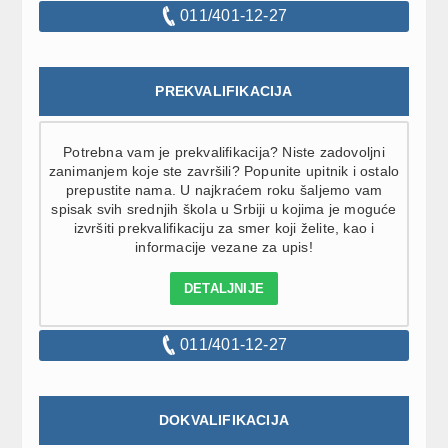
011/401-12-27
PREKVALIFIKACIJA
Potrebna vam je prekvalifikacija? Niste zadovoljni
zanimanjem koje ste završili? Popunite upitnik i ostalo
prepustite nama. U najkraćem roku šaljemo vam
spisak svih srednjih škola u Srbiji u kojima je moguće
izvršiti prekvalifikaciju za smer koji želite, kao i
informacije vezane za upis!
DETALJNIJE
011/401-12-27
DOKVALIFIKACIJA