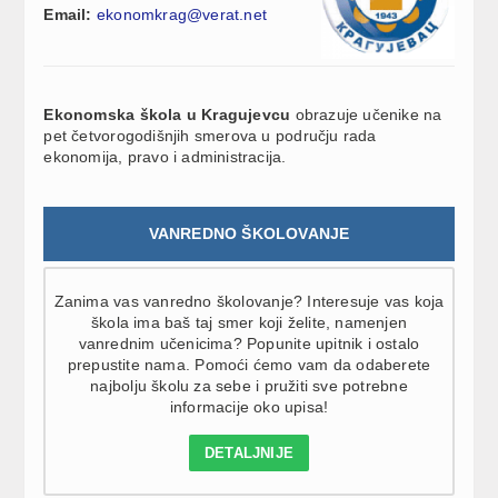
Email:
ekonomkrag@verat.net
Ekonomska škola u Kragujevcu
obrazuje učenike na
pet četvorogodišnjih smerova u području rada
ekonomija, pravo i administracija.
VANREDNO ŠKOLOVANJE
Zanima vas vanredno školovanje? Interesuje vas koja
škola ima baš taj smer koji želite, namenjen
vanrednim učenicima? Popunite upitnik i ostalo
prepustite nama. Pomoći ćemo vam da odaberete
najbolju školu za sebe i pružiti sve potrebne
informacije oko upisa!
DETALJNIJE