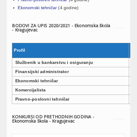
Ekonomski tehničar
(4 godine)
BODOVI ZA UPIS 2020/2021 - Ekonomska škola
- Kragujevac
Profil
Br
Službenik u bankarstvu i osiguranju
3
Finansijski administrator
3
Ekonomski tehničar
3
Komercijalista
3
Pravno-poslovni tehničar
3
KONKURSI OD PRETHODNIH GODINA -
Ekonomska škola - Kragujevac