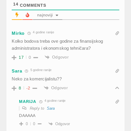
14
COMMENTS
najnoviji
4 godine ranije
Mirko
Kolko bodova treba ove godine za finansijskog
administratora i ekonomskog tehničara?
Odgovor
17
0
5 godine ranije
Sara
Neko za komercijalistu??
Odgovor
8
-2
4 godine ranije
MARIJA
Reply to
Sara
DAAAAA
Odgovor
0
0