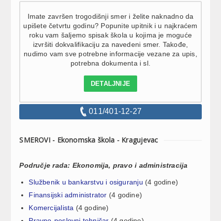
Imate završen trogodišnji smer i želite naknadno da
upišete četvrtu godinu? Popunite upitnik i u najkraćem
roku vam šaljemo spisak škola u kojima je moguće
izvršiti dokvalifikaciju za navedeni smer. Takođe,
nudimo vam sve potrebne informacije vezane za upis,
potrebna dokumenta i sl.
DETALJNIJE
011/401-12-27
SMEROVI - Ekonomska škola - Kragujevac
Područje rada: Ekonomija, pravo i administracija
Službenik u bankarstvu i osiguranju
(4 godine)
Finansijski administrator
(4 godine)
Komercijalista
(4 godine)
Pravno-poslovni tehničar
(4 godine)