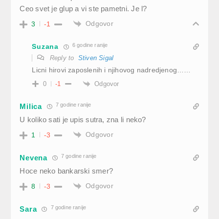
Ceo svet je glup a vi ste pametni. Je l?
Odgovor
3
-1
6 godine ranije
Suzana
Reply to
Stiven Sigal
Licni hirovi zaposlenih i njihovog nadredjenog……
Odgovor
0
-1
7 godine ranije
Milica
U koliko sati je upis sutra, zna li neko?
Odgovor
1
-3
7 godine ranije
Nevena
Hoce neko bankarski smer?
Odgovor
8
-3
7 godine ranije
Sara