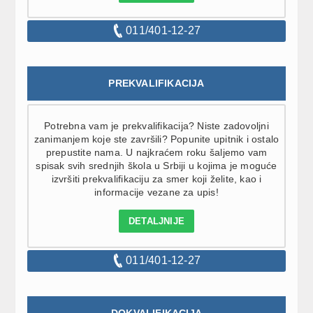
011/401-12-27
PREKVALIFIKACIJA
Potrebna vam je prekvalifikacija? Niste zadovoljni
zanimanjem koje ste završili? Popunite upitnik i ostalo
prepustite nama. U najkraćem roku šaljemo vam
spisak svih srednjih škola u Srbiji u kojima je moguće
izvršiti prekvalifikaciju za smer koji želite, kao i
informacije vezane za upis!
DETALJNIJE
011/401-12-27
DOKVALIFIKACIJA