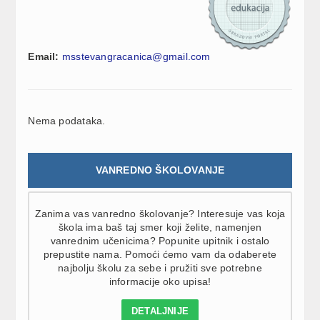
Email:
msstevangracanica@gmail.com
Nema podataka.
VANREDNO ŠKOLOVANJE
Zanima vas vanredno školovanje? Interesuje vas koja
škola ima baš taj smer koji želite, namenjen
vanrednim učenicima? Popunite upitnik i ostalo
prepustite nama. Pomoći ćemo vam da odaberete
najbolju školu za sebe i pružiti sve potrebne
informacije oko upisa!
DETALJNIJE