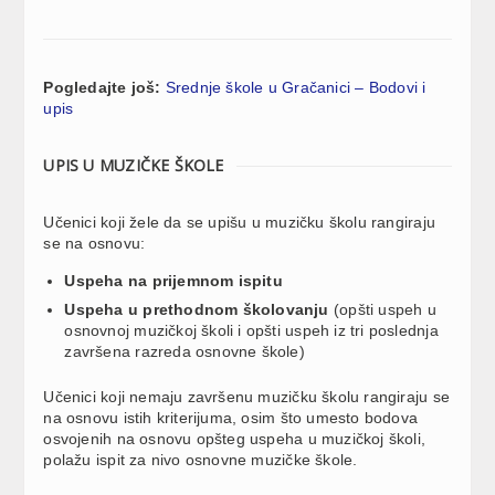
Pogledajte još:
Srednje škole u Gračanici – Bodovi i
upis
UPIS U MUZIČKE ŠKOLE
Učenici koji žele da se upišu u muzičku školu rangiraju
se na osnovu:
Uspeha na prijemnom ispitu
Uspeha u prethodnom školovanju
(opšti uspeh u
osnovnoj muzičkoj školi i opšti uspeh iz tri poslednja
završena razreda osnovne škole)
Učenici koji nemaju završenu muzičku školu rangiraju se
na osnovu istih kriterijuma, osim što umesto bodova
osvojenih na osnovu opšteg uspeha u muzičkoj školi,
polažu ispit za nivo osnovne muzičke škole.