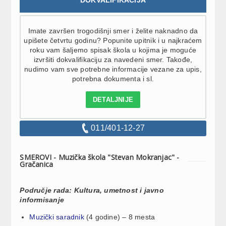
Imate završen trogodišnji smer i želite naknadno da
upišete četvrtu godinu? Popunite upitnik i u najkraćem
roku vam šaljemo spisak škola u kojima je moguće
izvršiti dokvalifikaciju za navedeni smer. Takođe,
nudimo vam sve potrebne informacije vezane za upis,
potrebna dokumenta i sl.
DETALJNIJE
011/401-12-27
SMEROVI - Muzička škola "Stevan Mokranjac" -
Gračanica
Područje rada: Kultura, umetnost i javno
informisanje
Muzički saradnik
(4 godine) – 8 mesta