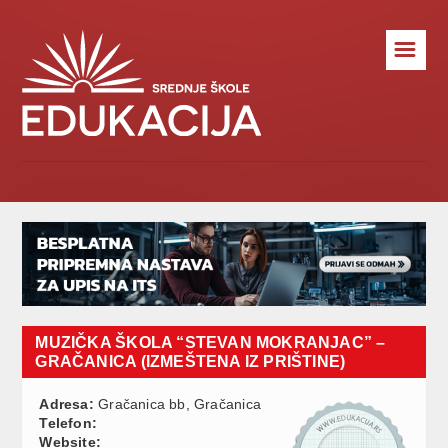
☰
MUZIČKA ŠKOLA “STEVAN MOKRANJAC” –
GRAČANICA (IZMEŠTENA IZ PRIŠTINE)
Adresa:
Gračanica bb, Gračanica
Telefon:
Website: