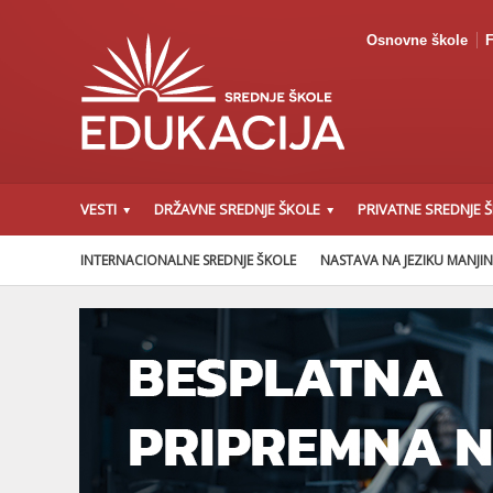
Osnovne škole
F
VESTI
DRŽAVNE SREDNJE ŠKOLE
PRIVATNE SREDNJE 
INTERNACIONALNE SREDNJE ŠKOLE
NASTAVA NA JEZIKU MANJI