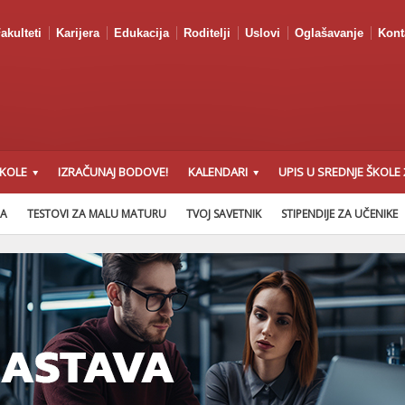
akulteti
Karijera
Edukacija
Roditelji
Uslovi
Oglašavanje
Kont
ŠKOLE
IZRAČUNAJ BODOVE!
KALENDARI
UPIS U SREDNJE ŠKOLE 
NA
TESTOVI ZA MALU MATURU
TVOJ SAVETNIK
STIPENDIJE ZA UČENIKE