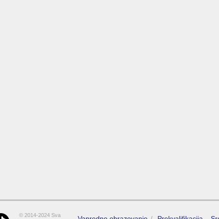
© 2014-2024 Sva
Vanredno obrazovanje
Prekvalifikacija – S