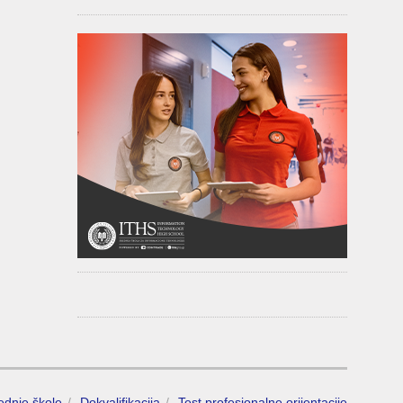
rednje škole
Dokvalifikacija
Test profesionalne orijentacije