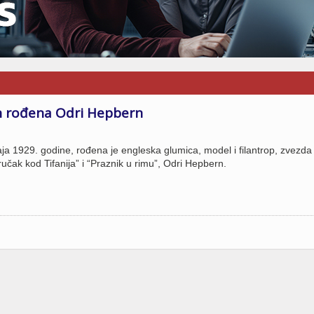
n rođena Odri Hepbern
ja 1929. godine, rođena je engleska glumica, model i filantrop, zvezda
učak kod Tifanija” i “Praznik u rimu”, Odri Hepbern.