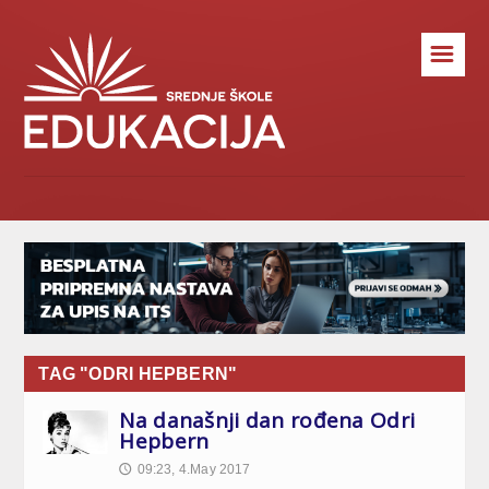
☰
TAG "ODRI HEPBERN"
Na današnji dan rođena Odri
Hepbern
09:23, 4.May 2017
🕔