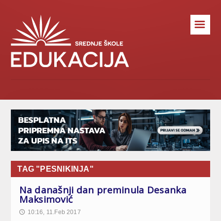
☰
TAG "PESNIKINJA"
Na današnji dan preminula Desanka
Maksimović
10:16, 11.Feb 2017
🕔