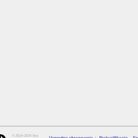
© 2014-2024 Sva
Vanredno obrazovanje
Prekvalifikacija – S