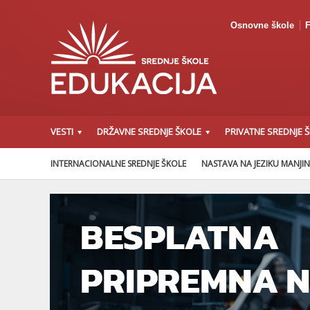
Osnovne škole
F
VESTI
DRŽAVNE SREDNJE ŠKOLE
PRIVATNE SREDNJE 
INTERNACIONALNE SREDNJE ŠKOLE
NASTAVA NA JEZIKU MANJI