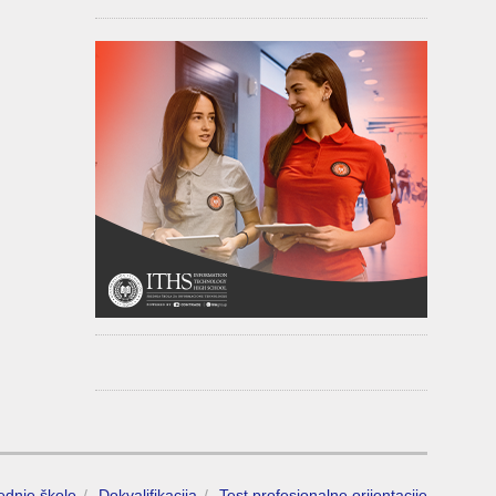
rednje škole
Dokvalifikacija
Test profesionalne orijentacije