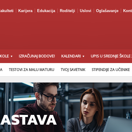
akulteti
Karijera
Edukacija
Roditelji
Uslovi
Oglašavanje
Kont
ŠKOLE
IZRAČUNAJ BODOVE!
KALENDARI
UPIS U SREDNJE ŠKOLE 
NA
TESTOVI ZA MALU MATURU
TVOJ SAVETNIK
STIPENDIJE ZA UČENIKE