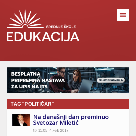
☰
TAG "POLITIČAR"
Na današnji dan preminuo
Svetozar Miletić
11:05, 4.Feb 2017
🕔