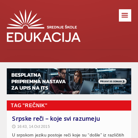
☰
TAG "REČNIK"
Srpske reči – koje svi razumeju
16:43, 14.Oct 2015
🕔
U srpskom jeziku postoje reči koje su “došle” iz različitih