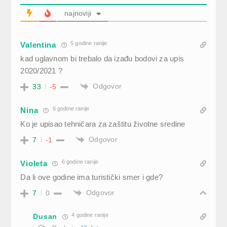
najnoviji
5 godine ranije
Valentina
kad uglavnom bi trebalo da izađu bodovi za upis
2020/2021 ?
Odgovor
33
-5
6 godine ranije
Nina
Ko je upisao tehničara za zaštitu životne sredine
Odgovor
7
-1
6 godine ranije
Violeta
Da li ove godine ima turistički smer i gde?
Odgovor
7
0
4 godine ranije
Dusan