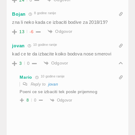
8 godine ranije
Bojan
zna li neko kada ce izbaciti bodive za 2018/19?
Odgovor
13
-6
10 godine ranije
jovan
kad ce te da izbacite koiko bodova nose smerovi
Odgovor
3
0
10 godine ranije
Mario
Reply to
jovan
Poeni ce se izbaciti tek posle prijemnog
Odgovor
8
0