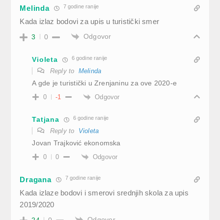
7 godine ranije
Melinda
Kada izlaz bodovi za upis u turistički smer
Odgovor
3
0
6 godine ranije
Violeta
Reply to
Melinda
A gde je turistički u Zrenjaninu za ove 2020-e
Odgovor
0
-1
6 godine ranije
Tatjana
Reply to
Violeta
Jovan Trajković ekonomska
Odgovor
0
0
7 godine ranije
Dragana
Kada izlaze bodovi i smerovi srednjih skola za upis
2019/2020
Odgovor
24
0