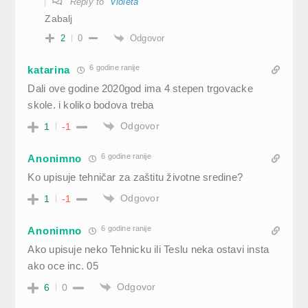
Reply to
Violeta
Zabalj
Odgovor
2
0
6 godine ranije
katarina
Dali ove godine 2020god ima 4 stepen trgovacke
skole. i koliko bodova treba
Odgovor
1
-1
6 godine ranije
Anonimno
Ko upisuje tehničar za zaštitu životne sredine?
Odgovor
1
-1
6 godine ranije
Anonimno
Ako upisuje neko Tehnicku ili Teslu neka ostavi insta
ako oce inc. 05
Odgovor
6
0