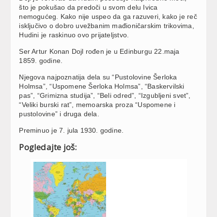
što je pokušao da predoči u svom delu Ivica
nemogućeg. Kako nije uspeo da ga razuveri, kako je reč
isključivo o dobro uvežbanim mađioničarskim trikovima,
Hudini je raskinuo ovo prijateljstvo.
Ser Artur Konan Dojl rođen je u Edinburgu 22.maja
1859. godine.
Njegova najpoznatija dela su “Pustolovine Šerloka
Holmsa”, “Uspomene Šerloka Holmsa”, “Baskervilski
pas”, “Grimizna studija”, “Beli odred”, “Izgubljeni svet”,
“Veliki burski rat”, memoarska proza “Uspomene i
pustolovine” i druga dela.
Preminuo je 7. jula 1930. godine.
Pogledajte još: