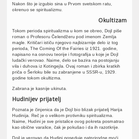
Nakon što je izgubio sina u Prvom svetskom ratu,
okrenuo se spiritualizmu.
Okultizam
Tokom perioda spiritualizma u kom se obreo, Dojl piše
roman o Profesoru Čelendžeru pod imenom Zemlja
magle. Kritičari ističu njegovo najbizarnije delo iz tog
perioda, The Coming Of the Fairies iz 1921. godine,
napisano na osnovu teorije i fotografija u koje je Dojl
ludački verovao. Naime, delo se bazira na postojanju
vila i duhova iz Kotingejla. Ovaj roman i zbirka kratkih
priča o Šerloku bile su zabranjene u SSSR-u, 1929.
godine tokom okultizma.
Zabrana je kasnije ukinuta.
Hudinijev prijatelj
Poznata je činjenica da je Dojl bio blizak prijatelj Harija
Hudinija. Reč je o velikom protivniku spiritualizma.
Naime, Hudini je sve pristalice ovog pokreta posmatrao
kao obične varalice, čak je pokušao i da ih razotkrije.
Dojl je verovao da Hudini poseduje natprirodne moći,