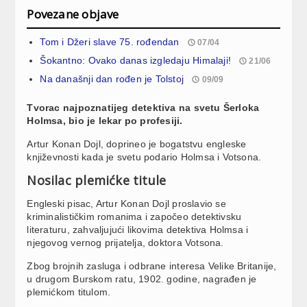
Povezane objave
Tom i Džeri slave 75. rođendan
07/04
Šokantno: Ovako danas izgledaju Himalaji!
21/06
Na današnji dan rođen je Tolstoj
09/09
Tvorac najpoznatijeg detektiva na svetu Šerloka
Holmsa, bio je lekar po profesiji.
Artur Konan Dojl, doprineo je bogatstvu engleske
književnosti kada je svetu podario Holmsa i Votsona.
Nosilac plemićke titule
Engleski pisac, Artur Konan Dojl proslavio se
kriminalističkim romanima i započeo detektivsku
literaturu, zahvaljujući likovima detektiva Holmsa i
njegovog vernog prijatelja, doktora Votsona.
Zbog brojnih zasluga i odbrane interesa Velike Britanije,
u drugom Burskom ratu, 1902. godine, nagrađen je
plemićkom titulom.