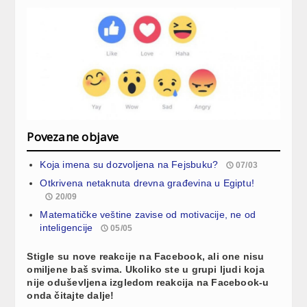
Povezane objave
Koja imena su dozvoljena na Fejsbuku?
07/03
Otkrivena netaknuta drevna građevina u Egiptu!
20/09
Matematičke veštine zavise od motivacije, ne od
inteligencije
05/05
Stigle su nove reakcije na Facebook, ali one nisu
omiljene baš svima. Ukoliko ste u grupi ljudi koja
nije oduševljena izgledom reakcija na Facebook-u
onda čitajte dalje!