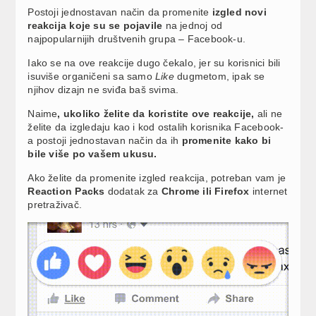
Postoji jednostavan način da promenite
izgled novi
reakcija koje su se pojavile
na jednoj od
najpopularnijih društvenih grupa – Facebook-u.
Iako se na ove reakcije dugo čekalo, jer su korisnici bili
isuviše organičeni sa samo
Like
dugmetom, ipak se
njihov dizajn ne sviđa baš svima.
Naime
, ukoliko želite da koristite ove reakcije,
ali ne
želite da izgledaju kao i kod ostalih korisnika Facebook-
a postoji jednostavan način da ih
promenite kako bi
bile više po vašem ukusu.
Ako želite da promenite izgled reakcija, potreban vam je
Reaction Packs
dodatak za
Chrome ili Firefox
internet
pretraživač.