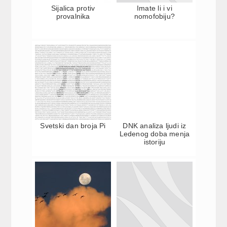
Sijalica protiv
Imate li i vi
provalnika
nomofobiju?
Svetski dan broja Pi
DNK analiza ljudi iz
Ledenog doba menja
istoriju