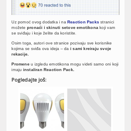
Uz pomoć ovog dodatka i na
Reaction Packs
stranici
možete
pronaći i skinuti setove emotikona
koji vam
se sviđaju i koje želite da koristite.
Osim toga, autori ove stranice pozivaju sve korisnike
kojima se sviđa ova ideja – da
i sami kreiraju svoje
rekacije.
Promene
u izgledu emotikona mogu videti samo oni koji
imaju
instaliran Reaction Pack.
Pogledajte još: