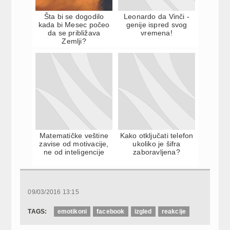
Šta bi se dogodilo
Leonardo da Vinči -
kada bi Mesec počeo
genije ispred svog
da se približava
vremena!
Zemlji?
Matematičke veštine
Kako otključati telefon
zavise od motivacije,
ukoliko je šifra
ne od inteligencije
zaboravljena?
09/03/2016 13:15
TAGS:
emotikoni
facebook
izgled
reakcije