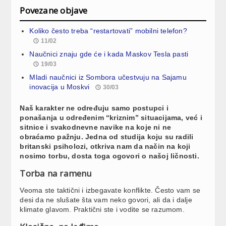
Povezane objave
Koliko često treba “restartovati” mobilni telefon?
11/02
Naučnici znaju gde će i kada Maskov Tesla pasti
19/03
Mladi naučnici iz Sombora učestvuju na Sajamu
inovacija u Moskvi
30/03
Naš karakter ne određuju samo postupci i
ponašanja u određenim “kriznim” situacijama, već i
sitnice i svakodnevne navike na koje ni ne
obraćamo pažnju. Jedna od studija koju su radili
britanski psiholozi, otkriva nam da način na koji
nosimo torbu, dosta toga ogovori o našoj ličnosti.
Torba na ramenu
Veoma ste taktični i izbegavate konflikte. Često vam se
desi da ne slušate šta vam neko govori, ali da i dalje
klimate glavom. Praktični ste i vodite se razumom.