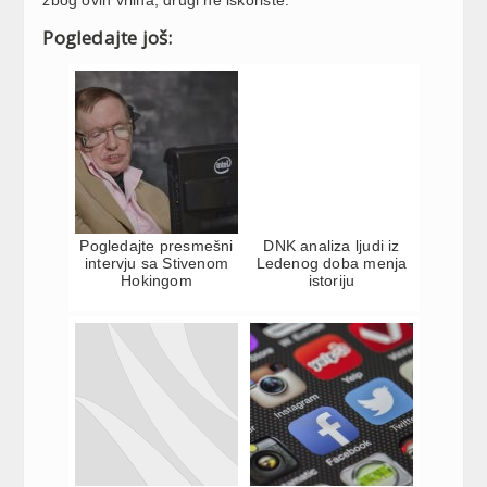
Pogledajte još:
Pogledajte presmešni
DNK analiza ljudi iz
intervju sa Stivenom
Ledenog doba menja
Hokingom
istoriju