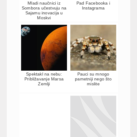
Mladi naučnici iz
Pad Facebooka i
Sombora učestvuju na
Instagrama
Sajamu inovacija u
Moskvi
Spektakl na nebu:
Pauci su mnogo
Približavanje Marsa
pametniji nego što
Zemlji
mislite