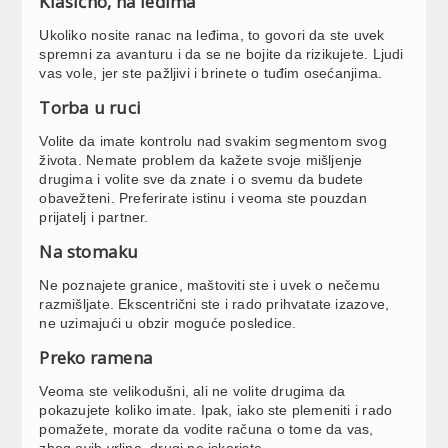
Klasično, na leđima
Ukoliko nosite ranac na leđima, to govori da ste uvek
spremni za avanturu i da se ne bojite da rizikujete. Ljudi
vas vole, jer ste pažljivi i brinete o tuđim osećanjima.
Torba u ruci
Volite da imate kontrolu nad svakim segmentom svog
života. Nemate problem da kažete svoje mišljenje
drugima i volite sve da znate i o svemu da budete
obavežteni. Preferirate istinu i veoma ste pouzdan
prijatelj i partner.
Na stomaku
Ne poznajete granice, maštoviti ste i uvek o nečemu
razmišljate. Ekscentrični ste i rado prihvatate izazove,
ne uzimajući u obzir moguće posledice.
Preko ramena
Veoma ste velikodušni, ali ne volite drugima da
pokazujete koliko imate. Ipak, iako ste plemeniti i rado
pomažete, morate da vodite računa o tome da vas,
zbog ovih vrlina, drugi ne iskoriste.