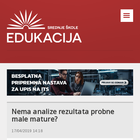
☰
Nema analize rezultata probne
male mature?
17/04/2019 14:18