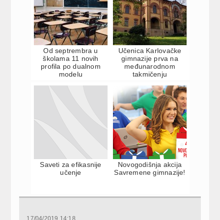
Od septrembra u
Učenica Karlovačke
školama 11 novih
gimnazije prva na
profila po dualnom
međunarodnom
modelu
takmičenju
Saveti za efikasnije
Novogodišnja akcija
učenje
Savremene gimnazije!
17/04/2019 14:18