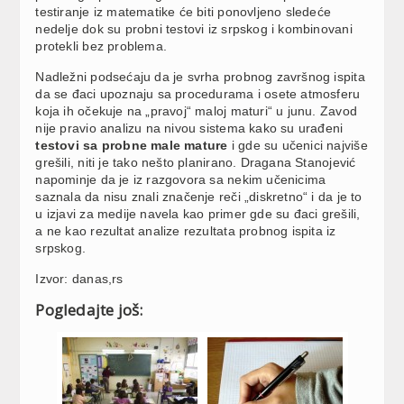
testiranje iz matematike će biti ponovljeno sledeće
nedelje dok su probni testovi iz srpskog i kombinovani
protekli bez problema.
Nadležni podsećaju da je svrha probnog završnog ispita
da se đaci upoznaju sa procedurama i osete atmosferu
koja ih očekuje na „pravoj“ maloj maturi“ u junu. Zavod
nije pravio analizu na nivou sistema kako su urađeni
testovi sa probne male mature
i gde su učenici najviše
grešili, niti je tako nešto planirano. Dragana Stanojević
napominje da je iz razgovora sa nekim učenicima
saznala da nisu znali značenje reči „diskretno“ i da je to
u izjavi za medije navela kao primer gde su đaci grešili,
a ne kao rezultat analize rezultata probnog ispita iz
srpskog.
Izvor: danas,rs
Pogledajte još: