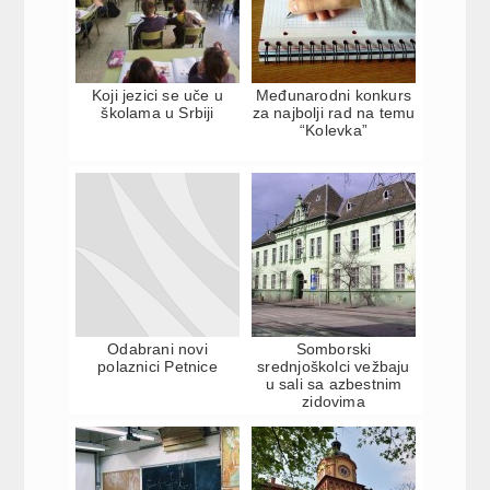
Koji jezici se uče u
Međunarodni konkurs
školama u Srbiji
za najbolјi rad na temu
“Kolevka”
Odabrani novi
Somborski
polaznici Petnice
srednjoškolci vežbaju
u sali sa azbestnim
zidovima