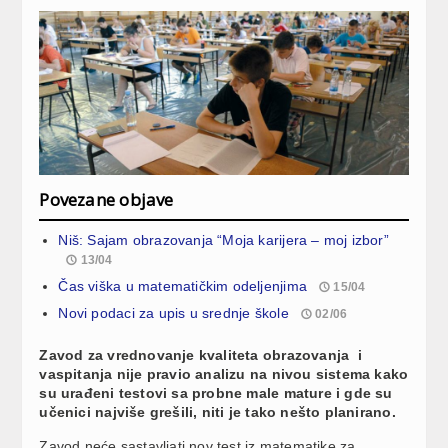
Povezane objave
Niš: Sajam obrazovanja “Moja karijera – moj izbor”
13/04
Čas viška u matematičkim odeljenjima
15/04
Novi podaci za upis u srednje škole
02/06
Zavod za vrednovanje kvaliteta obrazovanja i
vaspitanja nije pravio analizu na nivou sistema kako
su urađeni testovi sa probne male mature i gde su
učenici najviše grešili, niti je tako nešto planirano.
Zavod neće sastavljati nov test iz matematike za