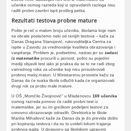
učenike osmog razreda koji iz opravdanih razloga nisu
radili probni završni ispit prošlog petka.
Rezultati testova probne mature
Pošto je reč o malom broju učenika, školama koje nam
se obrate poslaćemo neki od ranijih testova – kaže za
Danas Dragana Stanojević, rukovoditeljka Centra za
ispite u Zavodu za vrednovanje kvaliteta obrazovanja i
vaspitanja. Problem je, podsetimo, nastao jer su
zadaci
iz matematike
procurili u javnost, pošto su pojedini
mediji objavili test iako je praksa da se to ne radi zbog
vanrednog roka za učenike koji nisu prisustvovali
probnoj maloj maturi. U Ministarstvu prosvete kažu za
Danas da će svaka škola odlučiti kada će organizovati
drugi rok za probu male mature.
U OŠ „Momčilo Živojinović“ u Mladenovcu
169 učenika
osmog razreda ponovo će raditi probni test iz
matematike, jer su im greškom podeljeni testovi za
osnovno obrazovanje odraslih. Direktorka te škole
Marina Mihailović kaže za Danas da je do previda došlo
pri kopiranju testova i da su to uvideli tokom trajanja
probnog ispita. U dogovoru sa školskom upravom