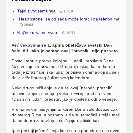
Tajni život samuraja
15/10
“Hearthstone” se od sada može igrati i na telefonima
28/04
Najšire drvo na svetu
10/11
Već vekovima se 1. aprila obeležava svetski Dan
šale. Ali kako je nastao ovaj “praznik” nije poznato.
Postoji teorija prema kojoj se 1. april i proslava Dana
šale vezuje za usvajanje Gregorijanskog kalendara, a
tada je izraz “aprilska luda” pripisivan onima koji su se i
dalje držali starog Julijanskog kalendara.
Neko drugo mišljenje je da se ovaj “narodni praznik”
pojavio krajem srednjeg veka u Evropi pod nazivom
“Dan svih luda” i predstavljao je opštenarodno veselje.
Prema nekim mišljenjima, koren Dana šale doseže čak
do starog Rima, a poznato je da su tamošnji žitelji umeli
da se dobro zabavljaju i smišljaju različite šale.
Ipak postoji još mišljenja koja se ne podudaraju sa ovim