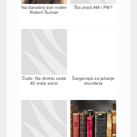
Na današnji dan rođen
Šta znači AM i PM?
Robert Šuman
Čudo: Na drvetu raste
Šargarepa za jačanje
40 vrsta voća!
imuniteta