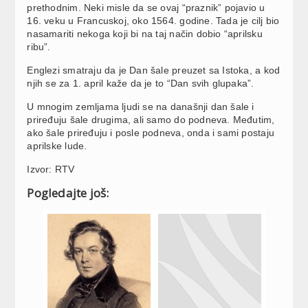
prethodnim. Neki misle da se ovaj “praznik” pojavio u
16. veku u Francuskoj, oko 1564. godine. Tada je cilj bio
nasamariti nekoga koji bi na taj način dobio “aprilsku
ribu”.
Englezi smatraju da je Dan šale preuzet sa Istoka, a kod
njih se za 1. april kaže da je to “Dan svih glupaka”.
U mnogim zemljama ljudi se na današnji dan šale i
priređuju šale drugima, ali samo do podneva. Međutim,
ako šale priređuju i posle podneva, onda i sami postaju
aprilske lude.
Izvor: RTV
Pogledajte još: