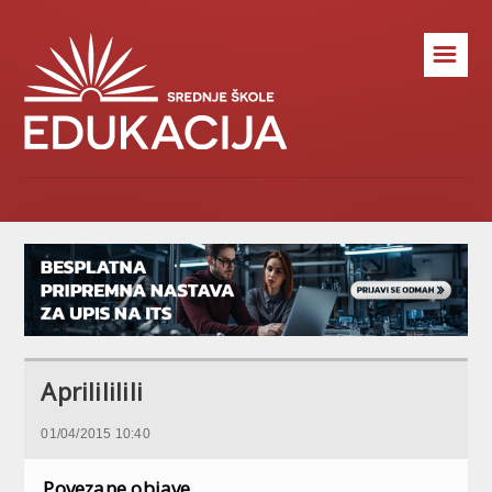
☰
Aprilililili
01/04/2015 10:40
Povezane objave