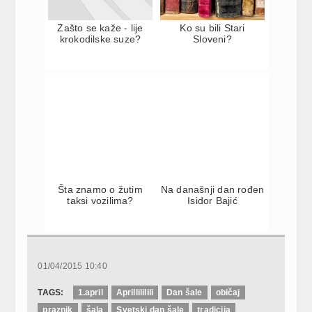
Zašto se kaže - lije
Ko su bili Stari
krokodilske suze?
Sloveni?
Šta znamo o žutim
Na današnji dan rođen
taksi vozilima?
Isidor Bajić
01/04/2015 10:40
TAGS:
1.april
Aprillililili
Dan šale
običaj
praznik
šala
Svetski dan šale
tradicija