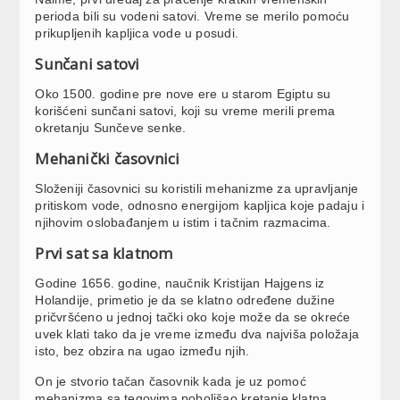
perioda bili su vodeni satovi. Vreme se merilo pomoću
prikupljenih kapljica vode u posudi.
Sunčani satovi
Oko 1500. godine pre nove ere u starom Egiptu su
korišćeni sunčani satovi, koji su vreme merili prema
okretanju Sunčeve senke.
Mehanički časovnici
Složeniji časovnici su koristili mehanizme za upravljanje
pritiskom vode, odnosno energijom kapljica koje padaju i
njihovim oslobađanjem u istim i tačnim razmacima.
Prvi sat sa klatnom
Godine 1656. godine, naučnik Kristijan Hajgens iz
Holandije, primetio je da se klatno određene dužine
pričvršćeno u jednoj tački oko koje može da se okreće
uvek klati tako da je vreme između dva najviša položaja
isto, bez obzira na ugao između njih.
On je stvorio tačan časovnik kada je uz pomoć
mehanizma sa tegovima poboljšao kretanje klatna,