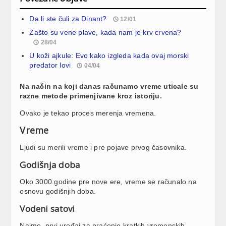
Da li ste čuli za Dinant?
12/01
Zašto su vene plave, kada nam je krv crvena?
28/04
U koži ajkule: Evo kako izgleda kada ovaj morski
predator lovi
04/04
Na način na koji danas računamo vreme uticale su
razne metode primenjivane kroz istoriju.
Ovako je tekao proces merenja vremena.
Vreme
Ljudi su merili vreme i pre pojave prvog časovnika.
Godišnja doba
Oko 3000.godine pre nove ere, vreme se računalo na
osnovu godišnjih doba.
Vodeni satovi
Naime, prvi uređaj za praćenje kratkih vremenskih