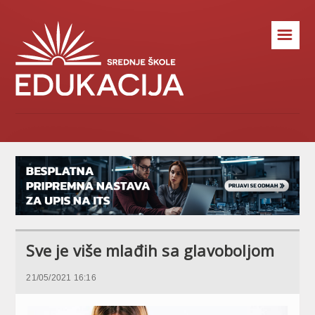
☰
Sve je više mlađih sa glavoboljom
21/05/2021 16:16