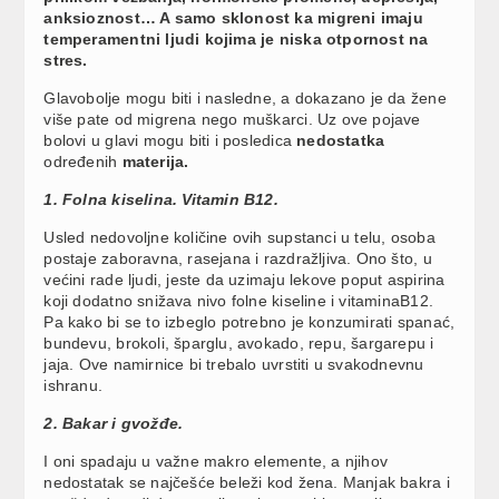
anksioznost… A samo sklonost ka migreni imaju
temperamentni ljudi kojima je niska otpornost na
stres.
Glavobolje mogu biti i nasledne, a dokazano je da žene
više pate od migrena nego muškarci. Uz ove pojave
bolovi u glavi mogu biti i posledica
nedostatka
određenih
materija.
1. Folna kiselina. Vitamin B12.
Usled nedovoljne količine ovih supstanci u telu, osoba
postaje zaboravna, rasejana i razdražljiva. Ono što, u
većini rade ljudi, jeste da uzimaju lekove poput aspirina
koji dodatno snižava nivo folne kiseline i vitaminaB12.
Pa kako bi se to izbeglo potrebno je konzumirati spanać,
bundevu, brokoli, šparglu, avokado, repu, šargarepu i
jaja. Ove namirnice bi trebalo uvrstiti u svakodnevnu
ishranu.
2. Bakar i gvožđe.
I oni spadaju u važne makro elemente, a njihov
nedostatak se najčešće beleži kod žena. Manjak bakra i