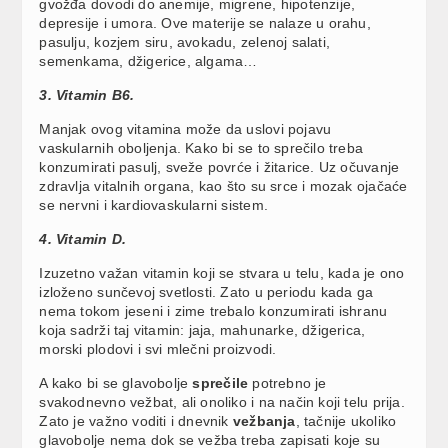
gvožđa dovodi do anemije, migrene, hipotenzije,
depresije i umora. Ove materije se nalaze u orahu,
pasulju, kozjem siru, avokadu, zelenoj salati,
semenkama, džigerice, algama…
3. Vitamin B6.
Manjak ovog vitamina može da uslovi pojavu
vaskularnih oboljenja. Kako bi se to sprečilo treba
konzumirati pasulj, sveže povrće i žitarice. Uz očuvanje
zdravlja vitalnih organa, kao što su srce i mozak ojačaće
se nervni i kardiovaskularni sistem.
4. Vitamin D.
Izuzetno važan vitamin koji se stvara u telu, kada je ono
izloženo sunčevoj svetlosti. Zato u periodu kada ga
nema tokom jeseni i zime trebalo konzumirati ishranu
koja sadrži taj vitamin: jaja, mahunarke, džigerica,
morski plodovi i svi mlečni proizvodi.
A kako bi se glavobolje
sprečile
potrebno je
svakodnevno vežbat, ali onoliko i na način koji telu prija.
Zato je važno voditi i dnevnik
vežbanja
, tačnije ukoliko
glavobolje nema dok se vežba treba zapisati koje su