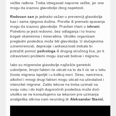
vežbe rađene. Treba izbegavati naporne vežbe, jer one
mogu da izazovu glavobolje zbog napetosti.
Redovan san
je jednako važan u prevenciji glavobolja
kao i sama njegova dužina. Previše ili premalo spavanja
mogu da izazovu glavobolje. Pravilan ritam u
ishrani
.
Potrebno je jesti redovno, bez odlaganja i to hranu
bogati vitaminima i mineralima. Ukoliko organizam
pregladni posledica može biti glavobolja. U slučajevima
uznemirenosti, depresije i anksioznosti trebalo bi
potražiti pomoć
psihologa
ili drugog stručnog lica, jer ti
zdravstveni problemi mogu izazvati bolove i migrenu.
Iako su migrenske glavobolje najčešće genetski
uslovljene, brojni faktori će uticati na to da li će se u toku
života migrena ispoljiti i u kolikoj meri. Stres, namirnice,
alkohol i mnogi drugi faktori mogu uticati na učestalost i
intenzitet migrene. Zašto lekove ne treba uzimati na
svoju ruku i do kojih dugoročnih posledica može doći
ukoliko se ne konsultujemo sa lekarom pre uzimanja
analgetika otkriva nam neurolog dr
Aleksandar Stanić.