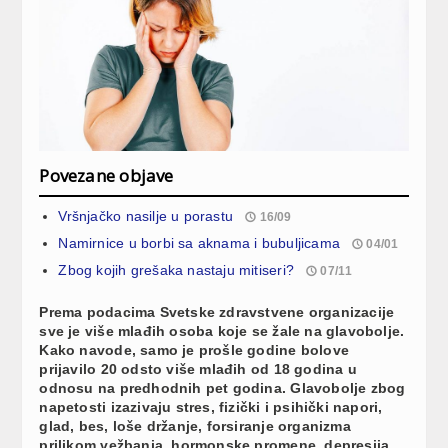
Povezane objave
Vršnjačko nasilje u porastu
16/09
Namirnice u borbi sa aknama i bubuljicama
04/01
Zbog kojih grešaka nastaju mitiseri?
07/11
Prema podacima Svetske zdravstvene organizacije
sve je više mlađih osoba koje se žale na glavobolje.
Kako navode, samo je prošle godine bolove
prijavilo 20 odsto više mlađih od 18 godina u
odnosu na predhodnih pet godina. Glavobolje zbog
napetosti izazivaju stres, fizički i psihički napori,
glad, bes, loše držanje, forsiranje organizma
prilikom vežbanja, hormonske promene, depresija,