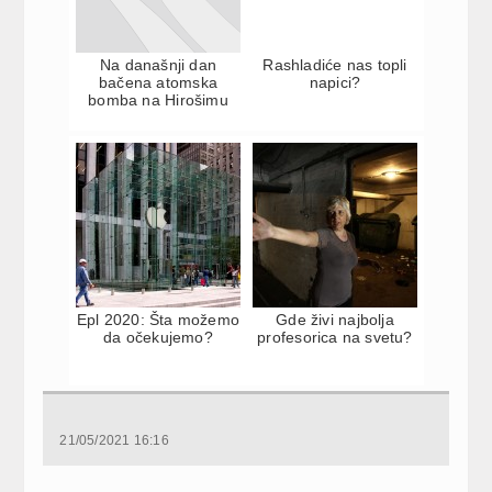
Na današnji dan
Rashladiće nas topli
bačena atomska
napici?
bomba na Hirošimu
Epl 2020: Šta možemo
Gde živi najbolja
da očekujemo?
profesorica na svetu?
21/05/2021 16:16