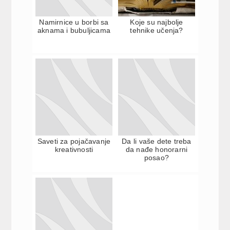
Namirnice u borbi sa
Koje su najbolje
aknama i bubuljicama
tehnike učenja?
Saveti za pojačavanje
Da li vaše dete treba
kreativnosti
da nađe honorarni
posao?