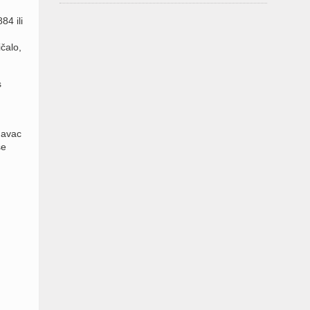
84 ili
čalo,
s
davac
se