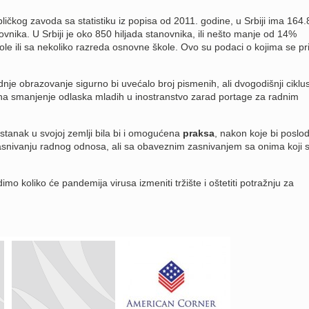
kog zavoda sa statistiku iz popisa od 2011. godine, u Srbiji ima 164.8
nika. U Srbiji je oko 850 hiljada stanovnika, ili nešto manje od 14%
ole ili sa nekoliko razreda osnovne škole. Ovo su podaci o kojima se pri
nje obrazovanje sigurno bi uvećalo broj pismenih, ali dvogodišnji ciklu
 na smanjenje odlaska mladih u inostranstvo zarad portage za radnim
stanak u svojoj zemlji bila bi i omogućena
praksa
, nakon koje bi poslo
asnivanju radnog odnosa, ali sa obaveznim zasnivanjem sa onima koji 
o koliko će pandemija virusa izmeniti tržište i oštetiti potražnju za