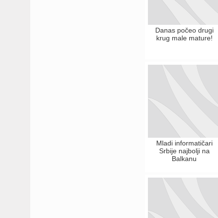
Danas počeo drugi
krug male mature!
Mladi informatičari
Srbije najbolji na
Balkanu