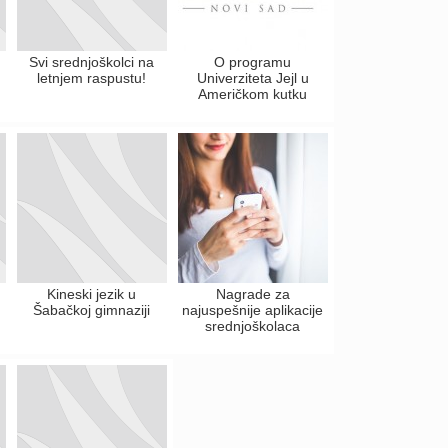
Svi srednjoškolci na
O programu
letnjem raspustu!
Univerziteta Jejl u
Američkom kutku
Kineski jezik u
Nagrade za
Šabačkoj gimnaziji
najuspešnije aplikacije
srednjoškolaca