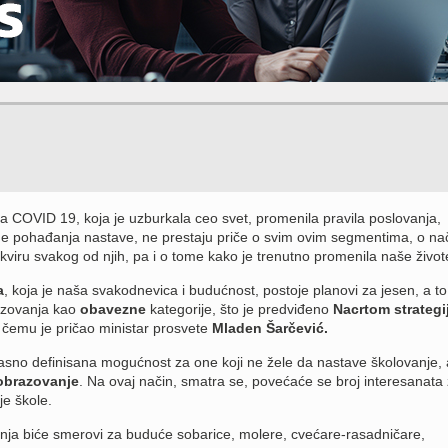
 COVID 19, koja je uzburkala ceo svet, promenila pravila poslovanja,
ne pohađanja nastave, ne prestaju priče o svim ovim segmentima, o na
viru svakog od njih, pa i o tome kako je trenutno promenila naše život
a
, koja je naša svakodnevica i budućnost, postoje planovi za jesen, a to
azovanja kao
obavezne
kategorije, što je predviđeno
Nacrtom strategi
o čemu je pričao ministar prosvete
Mladen Šarčević.
 jasno definisana mogućnost za one koji ne žele da nastave školovanje, a
obrazovanje
. Na ovaj način, smatra se, povećaće se broj interesanata
je škole.
nja biće smerovi za buduće sobarice, molere, cvećare-rasadničare,