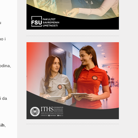
u
o i
odina,
i da
ih
,