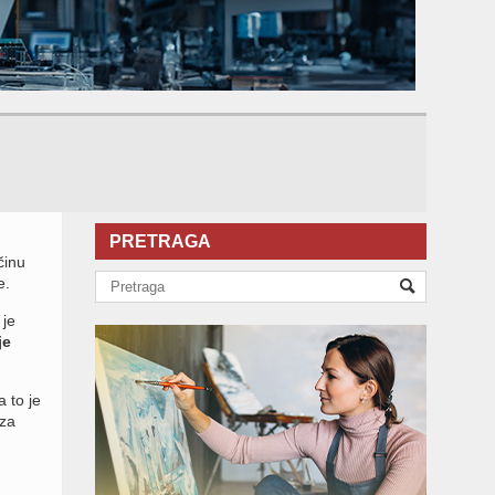
PRETRAGA
činu
e.
 je
je
 to je
 za