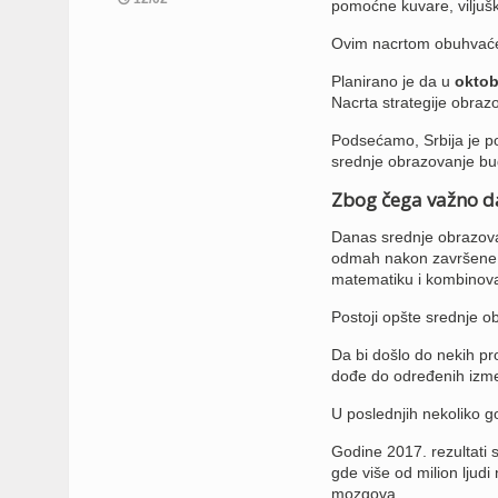
pomoćne kuvare, viljuška
Ovim nacrtom obuhvaćen
Planirano je da u
oktob
Nacrta strategije obraz
Podsećamo, Srbija je p
srednje obrazovanje b
Zbog čega važno d
Danas srednje obrazovan
odmah nakon završene os
matematiku i kombinovan
Postoji opšte srednje o
Da bi došlo do nekih pr
dođe do određenih izm
U poslednjih nekoliko go
Godine 2017. rezultati s
gde više od milion ljudi
mozgova.