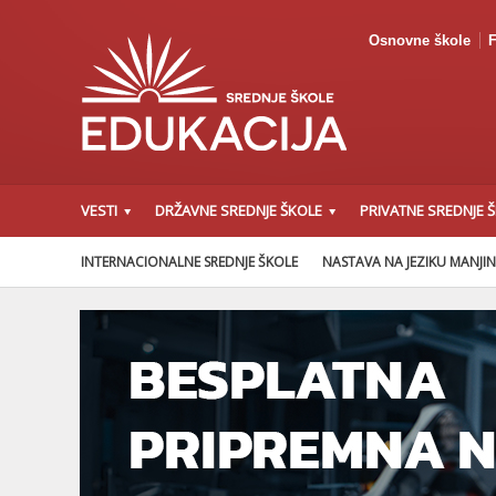
Osnovne škole
F
VESTI
DRŽAVNE SREDNJE ŠKOLE
PRIVATNE SREDNJE 
INTERNACIONALNE SREDNJE ŠKOLE
NASTAVA NA JEZIKU MANJI