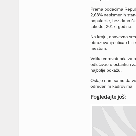
Prema podacima Republič
2,68% nepismenih stanov
populacije, bez dana šk
takođe, 2017. godine.
Na kraju, obavezno sred
obrazovanja uticao bi i
mestom.
Velika verovatnoća za o
odlučivao o ostanku i z
najbolje pokažu.
Ostaje nam samo da vidim
određenim kadrovima.
Pogledajte još: