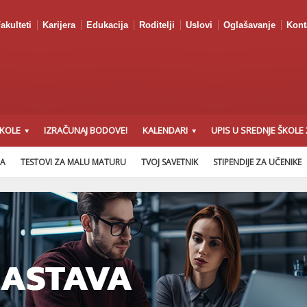
akulteti
Karijera
Edukacija
Roditelji
Uslovi
Oglašavanje
Kont
ŠKOLE
IZRAČUNAJ BODOVE!
KALENDARI
UPIS U SREDNJE ŠKOLE 
NA
TESTOVI ZA MALU MATURU
TVOJ SAVETNIK
STIPENDIJE ZA UČENIKE