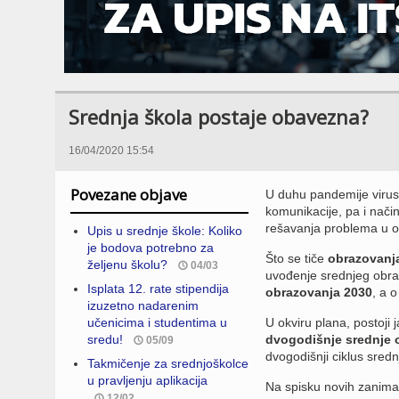
Srednja škola postaje obavezna?
16/04/2020 15:54
Povezane objave
U duhu pandemije virusa
komunikacije, pa i nači
rešavanja problema u ok
Upis u srednje škole: Koliko
je bodova potrebno za
Što se tiče
obrazovanj
željenu školu?
04/03
uvođenje srednjeg obr
Isplata 12. rate stipendija
obrazovanja 2030
, a 
izuzetno nadarenim
učenicima i studentima u
U okviru plana, postoji
sredu!
dvogodišnje srednje 
05/09
dvogodišnji ciklus sredn
Takmičenje za srednjoškolce
u pravljenju aplikacija
Na spisku novih zanima
12/02