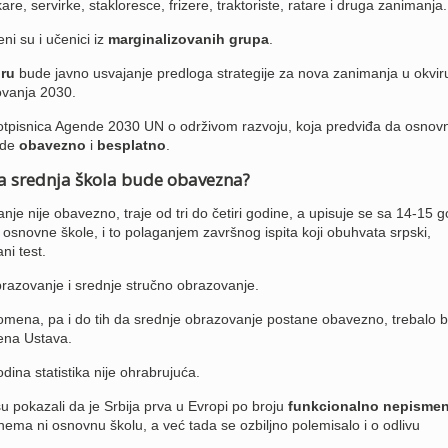
re, servirke, stakloresce, frizere, traktoriste, ratare i druga zanimanja.
i su i učenici iz
marginalizovanih grupa
.
ru
bude javno usvajanje predloga strategije za nova zanimanja u okvir
ovanja 2030.
otpisnica Agende 2030 UN o održivom razvoju, koja predviđa da osnovn
ude
obavezno
i
besplatno
.
a srednja škola bude obavezna?
je nije obavezno, traje od tri do četiri godine, a upisuje se sa 14-15 g
novne škole, i to polaganjem završnog ispita koji obuhvata srpski,
i test.
brazovanje i srednje stručno obrazovanje.
omena, pa i do tih da srednje obrazovanje postane obavezno, trebalo b
ena Ustava.
dina statistika nije ohrabrujuća.
u pokazali da je Srbija prva u Evropi po broju
funkcionalno nepismen
 nema ni osnovnu školu, a već tada se ozbiljno polemisalo i o odlivu